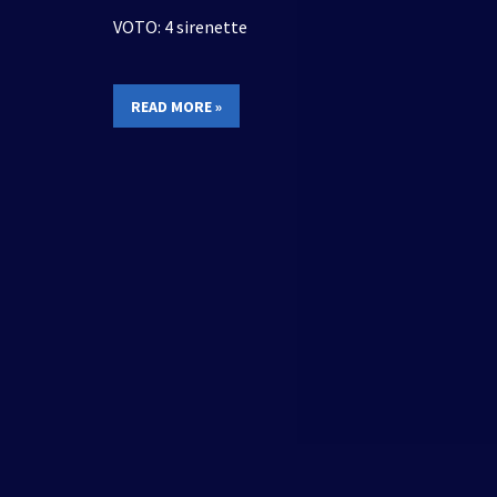
VOTO: 4 sirenette
READ MORE »