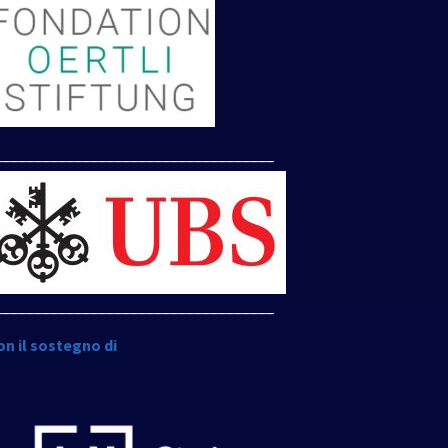
___________________________________
___________________________________
on il sostegno di