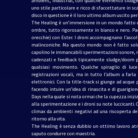
ambient, industrial, con qualche elemento sludg
uno stile particolare e ricco di sfaccettature in sca
disco in questione è il loro ultimo album uscito pe
The Healing è un’immersione in un mondo fatto di s
ombre, tutto rigorosamente in bianco e nero. Pae
orecchie) con Ester. I droni accompagnano l’ascolt
malinconiche. Ma questo mondo non è fatto solo d
capolino le immancabili sperimentazioni sonore, r
cadenzati e feedback tipicamente sludge/doom pr
qualsiasi movimento. Qualche spiraglio di luc
registrazioni vocali, ma in tutto l’album a far
elettronici. Con la title-track si giunge ad acque p
facendo intuire un’idea di rinascita e di guarig
Days nella quale si nota ormai che la cupezza ini
alla sperimentazione e i droni su note luccicanti. 
climax da ambienti negativi ad una riscoperta d
ritorno alla vita.
The Healing è senza dubbio un ottimo lavoro at
saputo condurre con maestria.