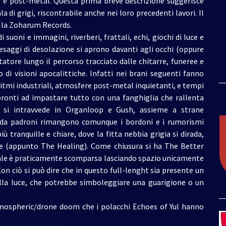
e e post-metal. Questa prima breve descrizione suggerisce
la di grigi, riscontrabile anche nei loro precedenti lavori. Il
r la Zoharum Records.
uoni e immagini, riverberi, frattali, echi, giochi di luce e
saggi di desolazione si aprono davanti agli occhi (oppure
atore lungo il percorso tracciato dalle chitarre, funeree e
i visioni apocalittiche. Infatti nei brani seguenti fanno
_
itmi industriali, atmosfere post-metal inquietanti, e tempi
onti ad impastare tutto con una fanghiglia che rallenta
e si intravvede in Organloop e Gush, assieme a strane
la da padroni rimangono comunque i bordoni e i rumorismi
iù tranquille e chiare, dove la fitta nebbia grigia si dirada,
ione (appunto The Healing). Come chiusura si ha The Better
ziale è praticamente scomparsa lasciando spazio unicamente
Con ciò si può dire che in questo full-lenght sia presente un
ella luce, che potrebbe simboleggiare una guarigione o un
_
mospheric/drone doom che i polacchi Echoes of Yul hanno