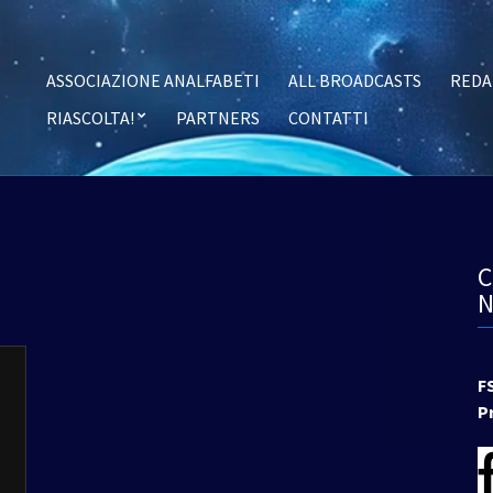
ASSOCIAZIONE ANALFABETI
ALL BROADCASTS
REDA
RIASCOLTA!
PARTNERS
CONTATTI
F
P