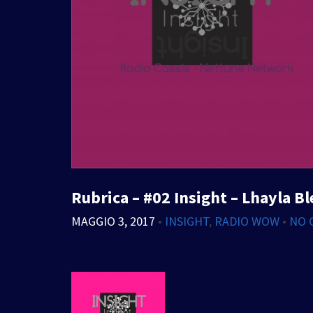
Rubrica – #02 Insight – Lhayla B
MAGGIO 3, 2017
•
INSIGHT
,
RADIO WOW
•
NO 