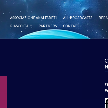
ASSOCIAZIONE ANALFABETI
ALL BROADCASTS
REDA
RIASCOLTA!
PARTNERS
CONTATTI
F
P