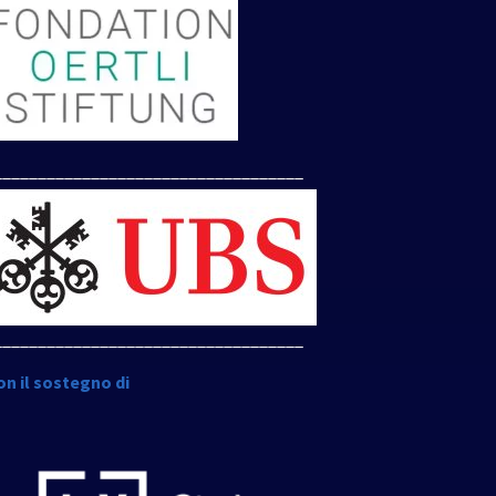
___________________________________
___________________________________
on il sostegno di