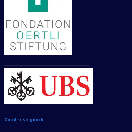
____________________________________
____________________________________
Con il sostegno di