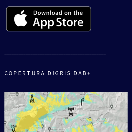
___________________________________________
COPERTURA DIGRIS DAB+