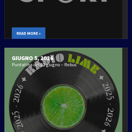
READ MORE »
GIUGNO 5, 2026
Puntatina del 01 giugno – Rebus