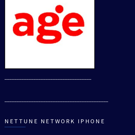
____________________________________
___________________________________________
NETTUNE NETWORK IPHONE