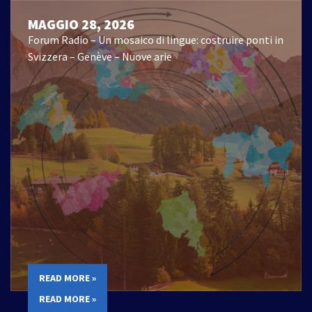
MAGGIO 28, 2026
Forum Radio – Un mosaico di lingue: costruire ponti in
Svizzera – Genève – Nuove arie
READ MORE »
READ MORE »