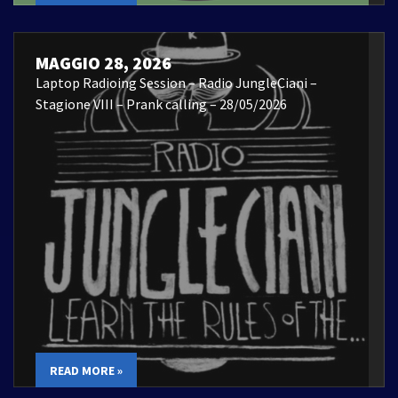
MAGGIO 28, 2026
Laptop Radioing Session – Radio JungleCiani –
Stagione VIII – Prank calling – 28/05/2026
READ MORE »