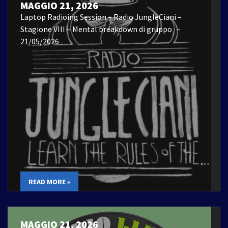
MAGGIO 21, 2026
Laptop Radioing Session – Radio JungleCiani –
Stagione VIII – Mental breakdown di gruppo –
21/05/2026
READ MORE »
MAGGIO 21, 2026