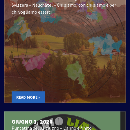
Svizzera – Neuchâtel – Chi siamo, con chi siamo e per
chi vogliamo esserci
READ MORE »
GIUGNO 1, 2026
Puntatina del 01 giugno – L’anno è finito