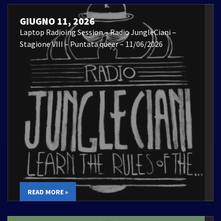
GIUGNO 11, 2026
Laptop Radioing Session – Radio JungleCiani –
Stagione VIII – Puntata queer – 11/06/2026
READ MORE »