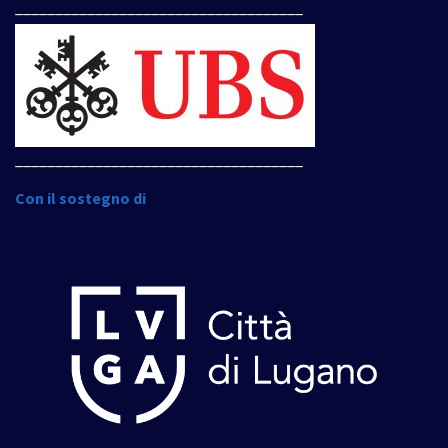
____________________________________
____________________________________
Con il sostegno di