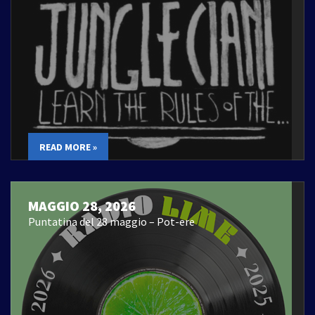
READ MORE »
MAGGIO 28, 2026
Puntatina del 28 maggio – Pot-ere