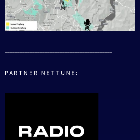
___________________________________________
PARTNER NETTUNE: