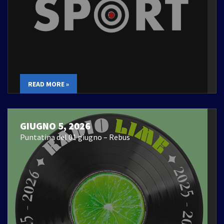
READ MORE »
GIUGNO 5, 2026
Puntatina del 01 giugno – Rebus