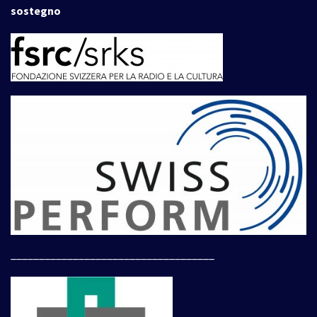
sostegno
____________________________________