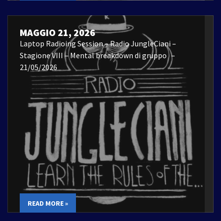
MAGGIO 21, 2026
Laptop Radioing Session – Radio JungleCiani –
Stagione VIII – Mental breakdown di gruppo –
21/05/2026
READ MORE »