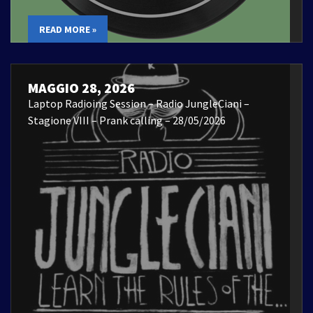
READ MORE »
MAGGIO 28, 2026
Laptop Radioing Session – Radio JungleCiani –
Stagione VIII – Prank calling – 28/05/2026