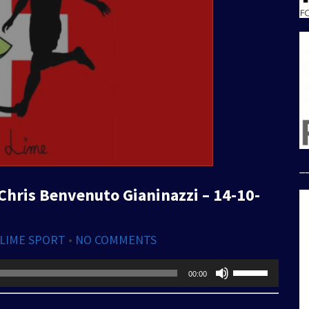
_
hris Benvenuto Gianinazzi – 14-10-
 LIME SPORT
•
NO COMMENTS
Usa
00:00
i
tasti