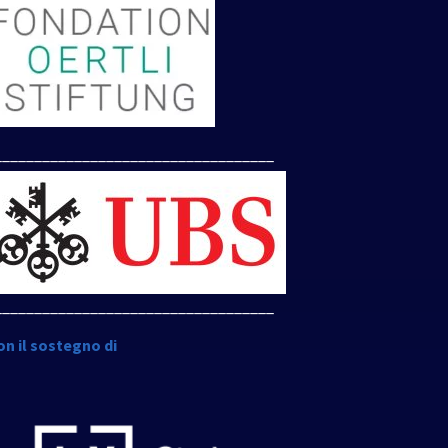
___________________________________
___________________________________
on il sostegno di