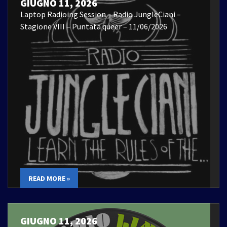
GIUGNO 11, 2026
Laptop Radioing Session – Radio JungleCiani –
Stagione VIII – Puntata queer – 11/06/2026
READ MORE »
GIUGNO 11, 2026