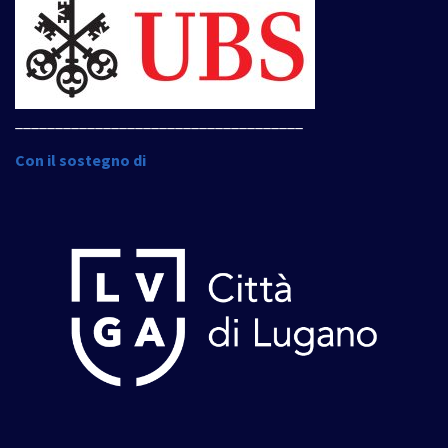
____________________________________
Con il sostegno di