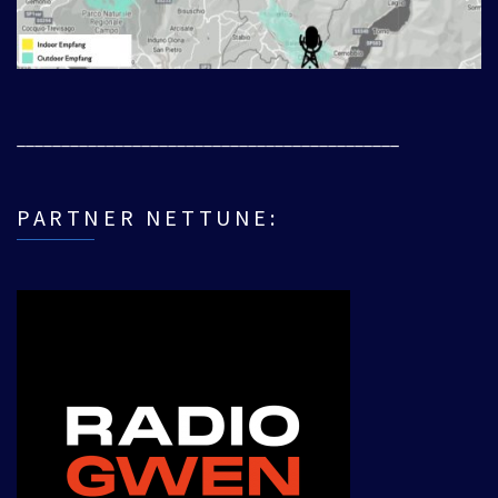
___________________________________________
PARTNER NETTUNE: