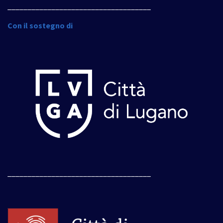
____________________________________
Con il sostegno di
____________________________________