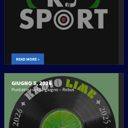
READ MORE »
GIUGNO 5, 2026
Puntatina del 01 giugno – Rebus