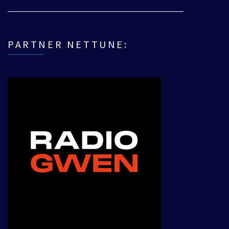
___________________________________________
PARTNER NETTUNE: