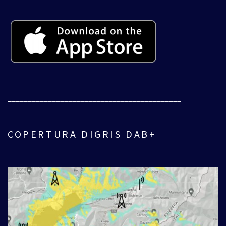
___________________________________________
COPERTURA DIGRIS DAB+