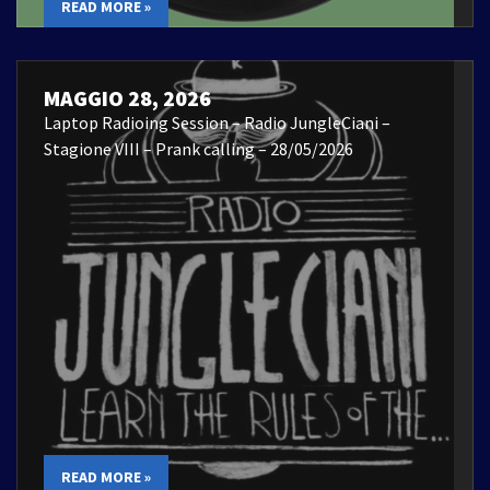
READ MORE »
MAGGIO 28, 2026
Laptop Radioing Session – Radio JungleCiani –
Stagione VIII – Prank calling – 28/05/2026
READ MORE »