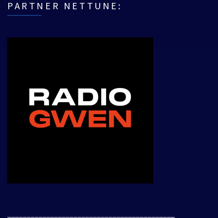
PARTNER NETTUNE:
___________________________________________