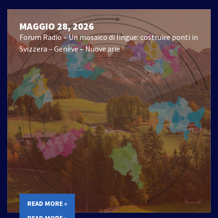
MAGGIO 28, 2026
Forum Radio – Un mosaico di lingue: costruire ponti in
Svizzera – Genève – Nuove arie
READ MORE »
READ MORE »