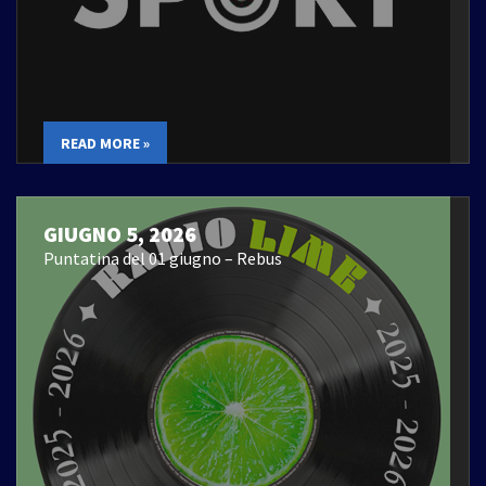
READ MORE »
GIUGNO 5, 2026
Puntatina del 01 giugno – Rebus