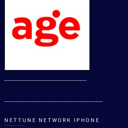
____________________________________
___________________________________________
NETTUNE NETWORK IPHONE