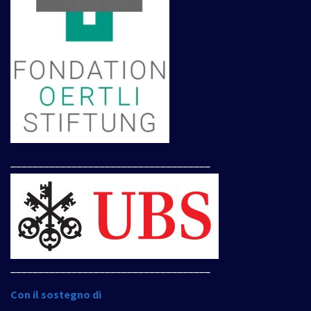
____________________________________
____________________________________
Con il sostegno di