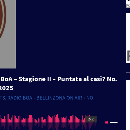
_
oA – Stagione II – Puntata al casi? No.
2025
TS
,
RADIO BOA - BELLINZONA ON AIR
•
NO
55:50