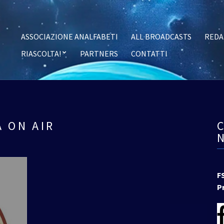
ASSOCIAZIONE ANALFABETI
ALL BROADCASTS
REDA
RIASCOLTA!
PARTNERS
CONTATTI
 ON AIR
F
P