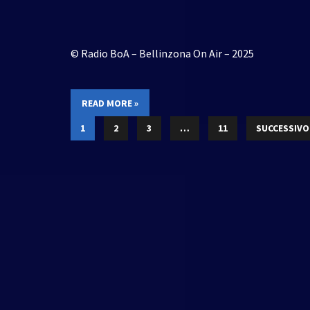
© Radio BoA – Bellinzona On Air – 2025
READ MORE »
1
2
3
…
11
SUCCESSIVO