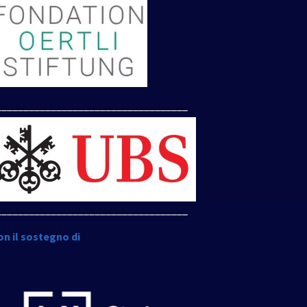
___________________________________
___________________________________
on il sostegno di