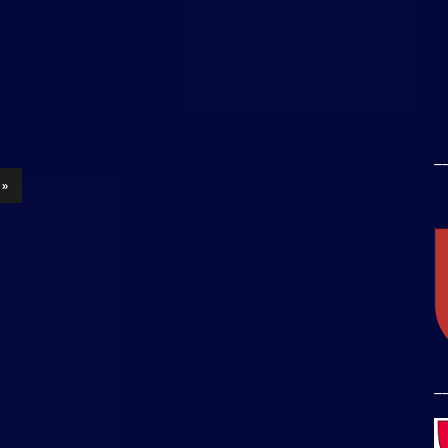
_
 »
_