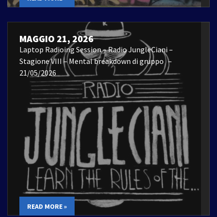
MAGGIO 21, 2026
Laptop Radioing Session – Radio JungleCiani –
Stagione VIII – Mental breakdown di gruppo –
21/05/2026
READ MORE »