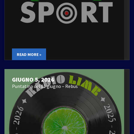
READ MORE »
GIUGNO 5, 2026
Puntatina del 01 giugno – Rebus