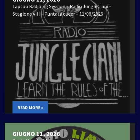
Laptop Radioing Session – Radio JungleCiani –
Stagione VIII – Puntata queer – 11/06/2026
READ MORE »
GIUGNO 11, 2026