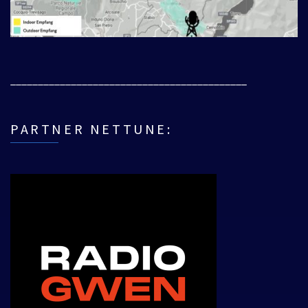
___________________________________________
PARTNER NETTUNE: