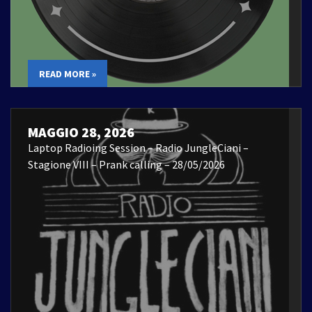
READ MORE »
MAGGIO 28, 2026
Laptop Radioing Session – Radio JungleCiani –
Stagione VIII – Prank calling – 28/05/2026