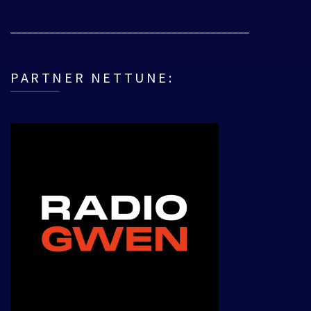
___________________________________________
PARTNER NETTUNE: