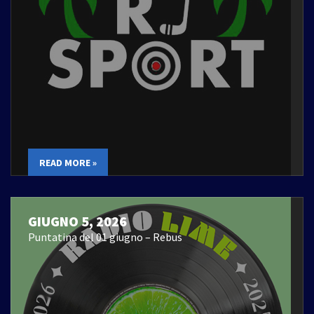
READ MORE »
GIUGNO 5, 2026
Puntatina del 01 giugno – Rebus