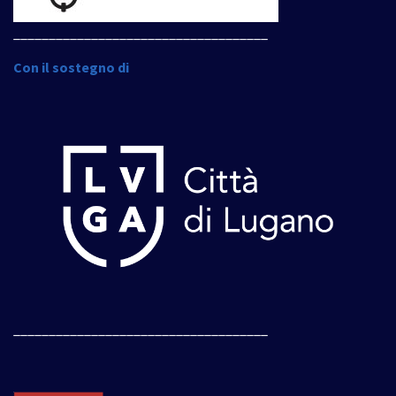
____________________________________
Con il sostegno di
____________________________________