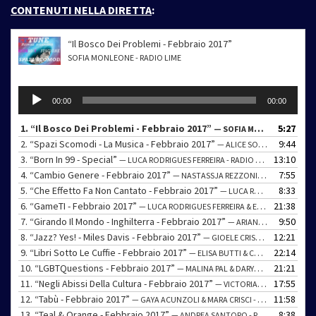
CONTENUTI NELLA DIRETTA
:
“Il Bosco Dei Problemi - Febbraio 2017”
SOFIA MONLEONE - RADIO LIME
Audio
00:00
00:00
Player
1.
“Il Bosco Dei Problemi - Febbraio 2017”
5:27
— SOFIA MONLEONE - RADIO LIME
2.
“Spazi Scomodi - La Musica - Febbraio 2017”
9:44
— ALICE SORU - RADIO LIME
3.
“Born In 99 - Special”
13:10
— LUCA RODRIGUES FERREIRA - RADIO LIME
4.
“Cambio Genere - Febbraio 2017”
7:55
— NASTASSJA REZZONICO - RADIO CASSÍS
5.
“Che Effetto Fa Non Cantato - Febbraio 2017”
8:33
— LUCA RODRIGUES FERREIRA - RADIO LIME
6.
“GameTI - Febbraio 2017”
21:38
— LUCA RODRIGUES FERREIRA & ED HRABI - RADIO LIME
7.
“Girando Il Mondo - Inghilterra - Febbraio 2017”
9:50
— ARIANNA REZZONICO & MARIJA MIHALJEVIC - RADIO JUNGLECIANI
8.
“Jazz? Yes! - Miles Davis - Febbraio 2017”
12:21
— GIOELE CRISCI - RADIO CASSÍS
9.
“Libri Sotto Le Cuffie - Febbraio 2017”
22:14
— ELISA BUTTI & CHIARA SALA - RADIO JUNGLECIANI
10.
“LGBTQuestions - Febbraio 2017”
21:21
— MALINA PAL & DARYA SHIRYAYEVA AMMANNN
11.
“Negli Abissi Della Cultura - Febbraio 2017”
17:55
— VICTORIA JEBSEN KERN - RADIO CASSÍS
12.
“Tabù - Febbraio 2017”
11:58
— GAYA ACUNZOLI & MARA CRISCI - RADIO CASSÍS
13.
“Teal & Orange - Febbraio 2017”
8:38
— ANDREA SANTORO - RADIO JUNGLECIANI