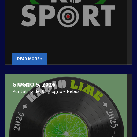
READ MORE »
GIUGNO 5, 2026
Puntatina del 01 giugno – Rebus