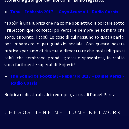
storie che gli angoli del mondo mi hanno regalato.
Tabù – Febbraio 2017
— Gaya Acunzoli – Radio Cassís
“Tabù!” è una rubrica che ha come obbiettivo il portare sotto
i riflettori quei concetti polverosi e sempre nell’ombra che
sono, appunto, i tabù. Le cose di cui nessuno (o quasi) parla,
per imbarazzo o per giudizio sociale. Con questa nostra
rubrica speriamo di riuscire a dimostrare che molti di questi
tabù, che sembrano grandi, grossi e spaventosi, in realtà
sono facilmente superabili. Enjoy it!
The Sound Of Football – Febbraio 2017
– Daniel Perez –
Radio Cassís
Rubrica dedicata al calcio europeo, a cura di Daniel Perez.
CHI SOSTIENE NETTUNE NETWORK