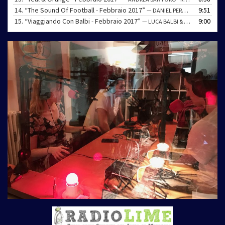
14.
“The Sound Of Football - Febbraio 2017”
9:51
— DANIEL PEREZ - RADIO CASSÍS
15.
“Viaggiando Con Balbi - Febbraio 2017”
9:00
— LUCA BALBI & CÉLINE UFENAST - RADIO LIME