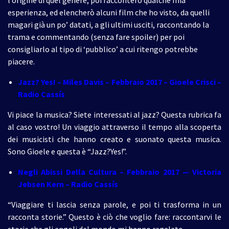
l’origine di quel genere, poi racconterò qualche mia
esperienza, ed elencherò alcuni film che ho visto, da quelli
magari già un po’ datati, a gli ultimi usciti, raccontando la
trama e commentando (senza fare spoiler) per poi
consigliarlo al tipo di ‘pubblico’ a cui ritengo potrebbe
piacere.
Jazz? Yes! – Miles Davis –
Febbraio 2017
– Gioele Crisci –
Radio Cassís
Vi piace la musica? Siete interessati al jazz? Questa rubrica fa
al caso vostro! Un viaggio attraverso il tempo alla scoperta
dei musicisti che hanno creato e suonato questa musica.
Sono Gioele e questa è “Jazz?Yes!”.
Negli Abissi Della Cultura – Febbraio 2017
— Victoria
Jebsen Kern – Radio Cassís
“Viaggiare ti lascia senza parole, e poi ti trasforma in un
racconta storie.” Questo è ciò che voglio fare: raccontarvi le