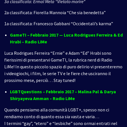
3a classificata: Ermal Meta “Vietato morire”
2a classificata: Fiorella Mannoia “Che sia benedetta”
1a classificata: Francesco Gabbani “Occidentali’s karma”
GameTI – Febbraio 2017
— Luca Rodrigues Ferreira & Ed
Hrabi – Radio LiMe
Luca Rodrigues Ferreira “Ernie” e Adam “Ed” Hrabi sono
fierissimi di presentarvi GameTI, la rubrica nerd di Radio
LiMe! In questo piccolo spazio di puro delirio vi presenteremo
i videogiochi, i film, le serie TV e le fiere che usciranno il
prossimo mese, perciò… Stay tuned!
LGBTQuestions – Febbraio 2017
– Malina Pal & Darya
Shiryayeva Amman – Radio LiMe
Quando pensiamo alla comunità LGBT+, spesso non ci
rendiamo conto di quanto essa sia vasta e varia…
I termini “gay”, “etero” e “lesbiche” sono ormai entrati nel