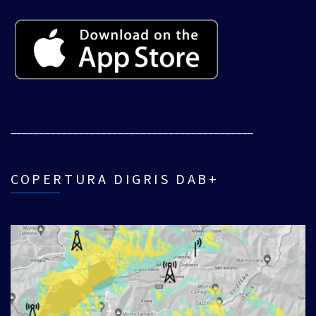
___________________________________________
COPERTURA DIGRIS DAB+