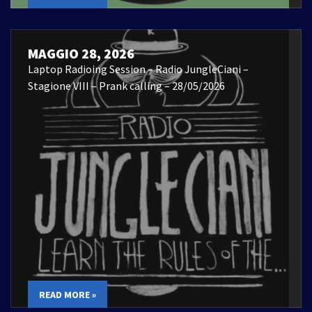
MAGGIO 28, 2026
Laptop Radioing Session – Radio JungleCiani –
Stagione VIII – Prank calling – 28/05/2026
READ MORE »