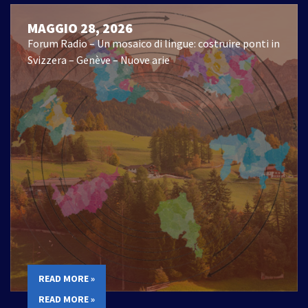
MAGGIO 28, 2026
Forum Radio – Un mosaico di lingue: costruire ponti in
Svizzera – Genève – Nuove arie
READ MORE »
READ MORE »