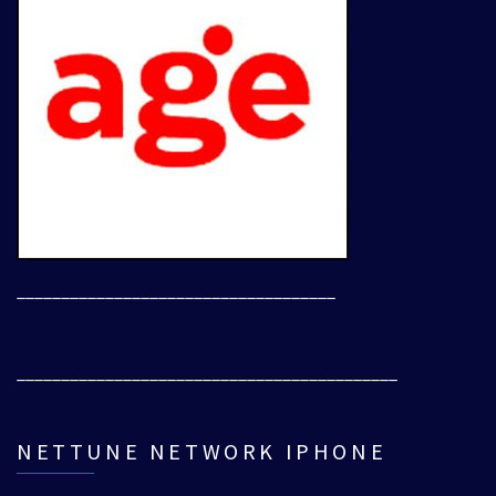
____________________________________
___________________________________________
NETTUNE NETWORK IPHONE