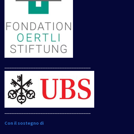
____________________________________
____________________________________
Con il sostegno di