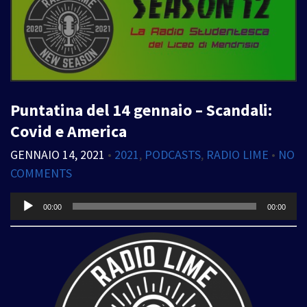
Puntatina del 14 gennaio – Scandali:
Covid e America
GENNAIO 14, 2021
•
2021
,
PODCASTS
,
RADIO LIME
•
NO
COMMENTS
Audio
00:00
00:00
Player