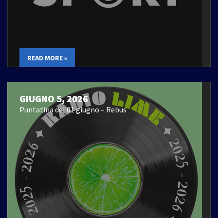
READ MORE »
GIUGNO 5, 2026
Puntatina del 01 giugno – Rebus