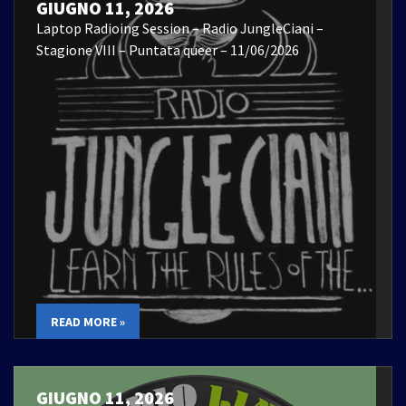
GIUGNO 11, 2026
Laptop Radioing Session – Radio JungleCiani –
Stagione VIII – Puntata queer – 11/06/2026
READ MORE »
GIUGNO 11, 2026