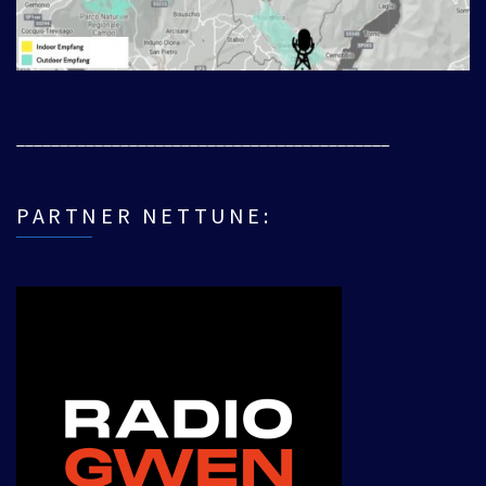
___________________________________________
PARTNER NETTUNE: