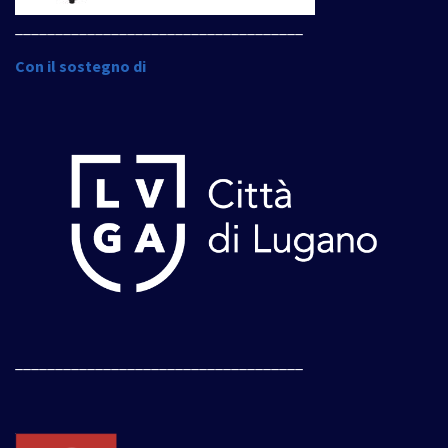
____________________________________
Con il sostegno di
____________________________________