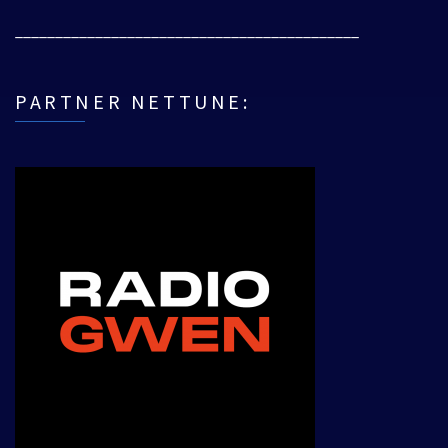
___________________________________________
PARTNER NETTUNE: