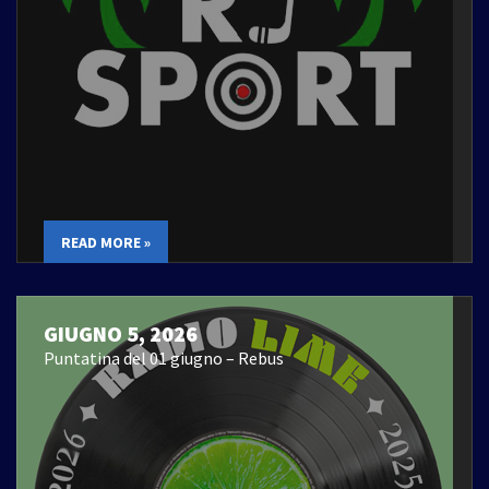
READ MORE »
GIUGNO 5, 2026
Puntatina del 01 giugno – Rebus