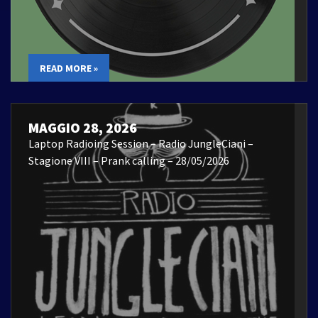
READ MORE »
MAGGIO 28, 2026
Laptop Radioing Session – Radio JungleCiani –
Stagione VIII – Prank calling – 28/05/2026