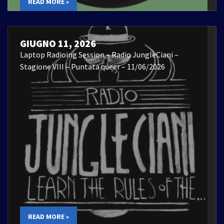
READ MORE »
GIUGNO 11, 2026
Laptop Radioing Session – Radio JungleCiani –
Stagione VIII – Puntata queer – 11/06/2026
READ MORE »