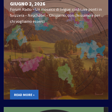
GIUGNO 2, 2026
Forum Radio – Un mosaico di lingue: costruire ponti in
Svizzera – Neuchâtel – Chi siamo, con chi siamo e per
chi vogliamo esserci
READ MORE »