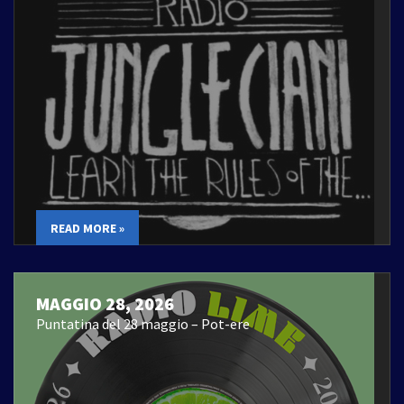
READ MORE »
MAGGIO 28, 2026
Puntatina del 28 maggio – Pot-ere