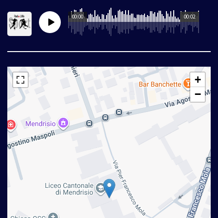
00:00
00:02
+
−