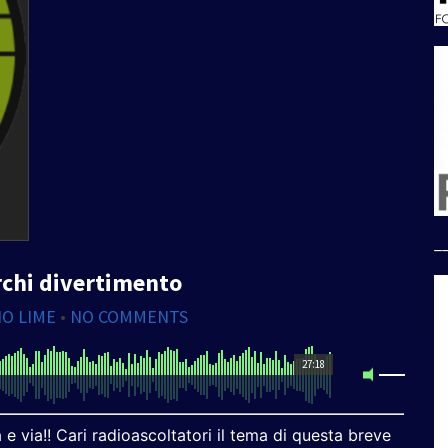
_
rchi divertimento
IO LIME
•
NO COMMENTS
27:18
 e via!! Cari radioascoltatori il tema di questa breve