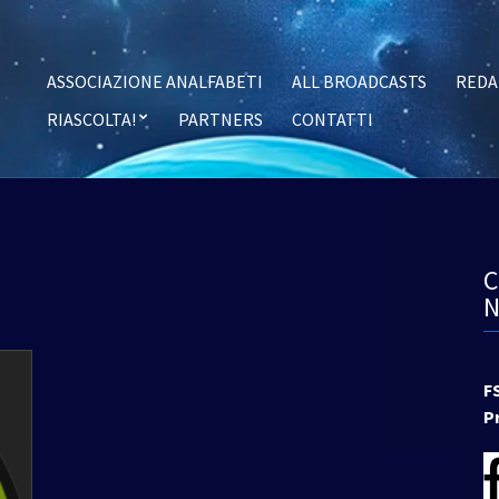
ASSOCIAZIONE ANALFABETI
ALL BROADCASTS
REDA
RIASCOLTA!
PARTNERS
CONTATTI
F
P