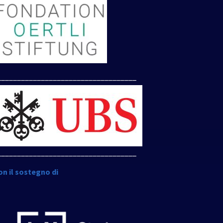
___________________________________
___________________________________
on il sostegno di