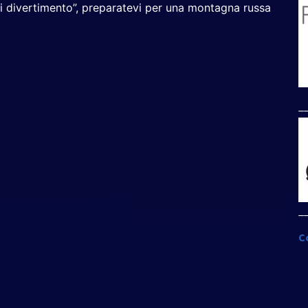
hi divertimento”, preparatevi per una montagna russa
_
_
C