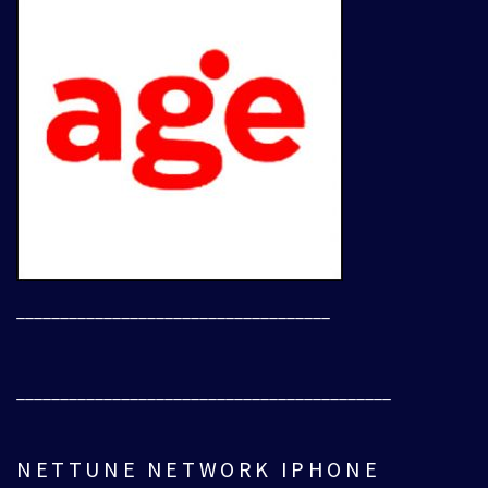
____________________________________
___________________________________________
NETTUNE NETWORK IPHONE