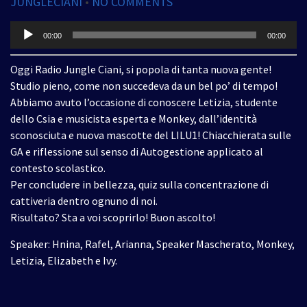
JUNGLECIANI
•
NO COMMENTS
Audio
00:00
00:00
Player
Oggi Radio Jungle Ciani, si popola di tanta nuova gente!
Studio pieno, come non succedeva da un bel po’ di tempo!
Abbiamo avuto l’occasione di conoscere Letizia, studente
dello Csia e musicista esperta e Monkey, dall’identità
sconosciuta e nuova mascotte del LILU1! Chiacchierata sulle
GA e riflessione sul senso di Autogestione applicato al
contesto scolastico.
Per concludere in bellezza, quiz sulla concentrazione di
cattiveria dentro ognuno di noi.
Risultato? Sta a voi scoprirlo! Buon ascolto!
Speaker: Hnina, Rafel, Arianna, Speaker Mascherato, Monkey,
Letizia, Elizabeth e Ivy.