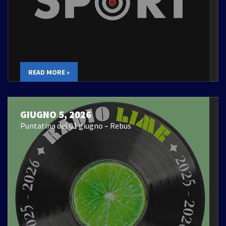
READ MORE »
GIUGNO 5, 2026
Puntatina del 01 giugno – Rebus