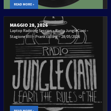
READ MORE »
MAGGIO 28, 2026
Laptop Radioing Session – Radio JungleCiani –
Stagione VIII – Prank calling – 28/05/2026
READ MORE »