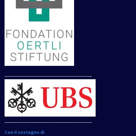
____________________________________
____________________________________
Con il sostegno di