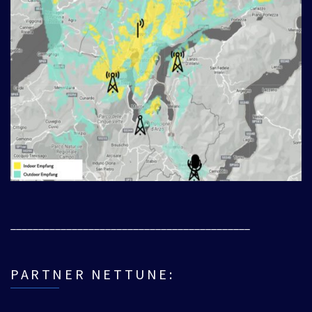
___________________________________________
PARTNER NETTUNE: