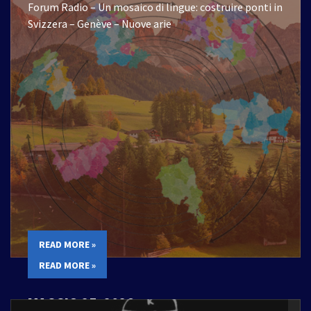
Forum Radio – Un mosaico di lingue: costruire ponti in
Svizzera – Genève – Nuove arie
READ MORE »
READ MORE »
MAGGIO 25, 2026