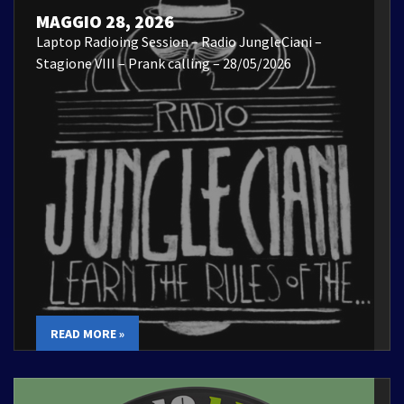
MAGGIO 28, 2026
Laptop Radioing Session – Radio JungleCiani –
Stagione VIII – Prank calling – 28/05/2026
READ MORE »