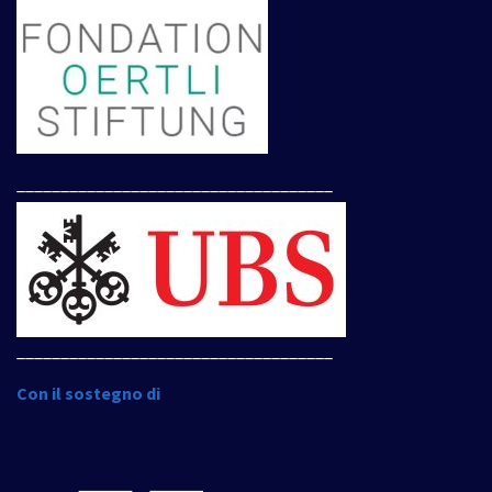
____________________________________
____________________________________
Con il sostegno di