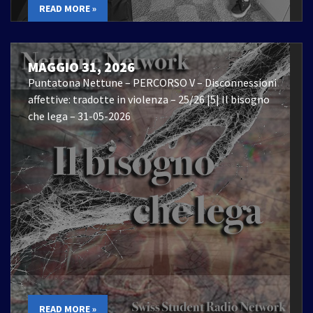
READ MORE »
MAGGIO 31, 2026
Puntatona Nettune – PERCORSO V – Disconnessioni
affettive: tradotte in violenza – 25/26 |5| Il bisogno
che lega – 31-05-2026
READ MORE »