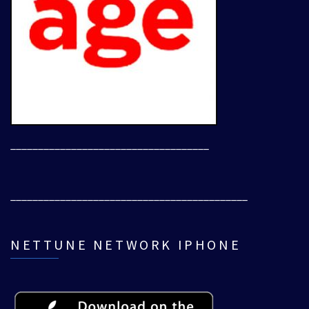
____________________________________
___________________________________________
NETTUNE NETWORK IPHONE