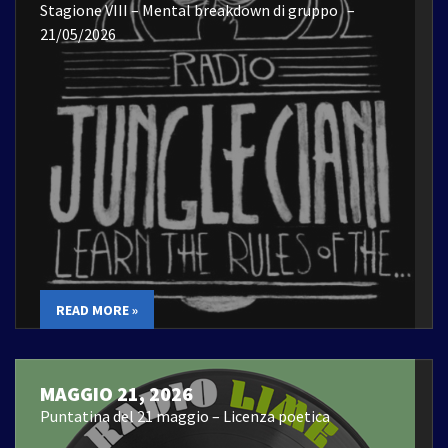
Stagione VIII – Mental breakdown di gruppo –
21/05/2026
READ MORE »
MAGGIO 21, 2026
Puntatina del 21 maggio – Licenza poetica