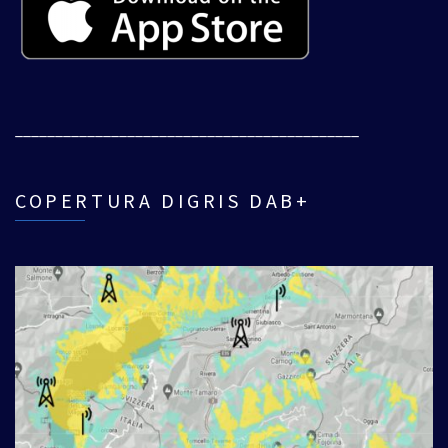
___________________________________________
COPERTURA DIGRIS DAB+