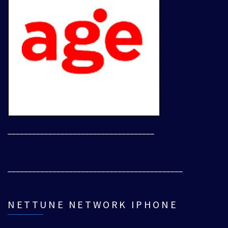
____________________________________
___________________________________________
NETTUNE NETWORK IPHONE