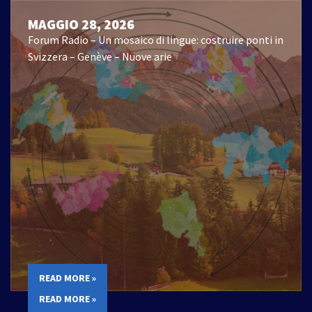
MAGGIO 28, 2026
Forum Radio – Un mosaico di lingue: costruire ponti in
Svizzera – Genève – Nuove arie
READ MORE »
READ MORE »