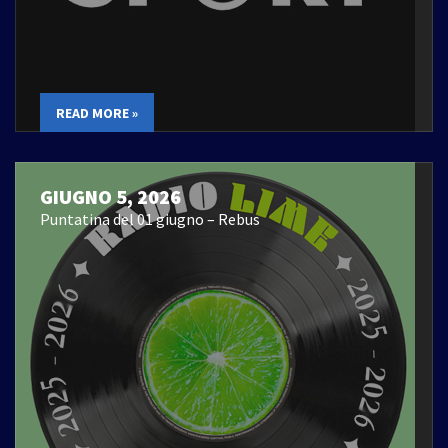
READ MORE »
GIUGNO 5, 2026
Puntatina del 01 giugno – Rebus