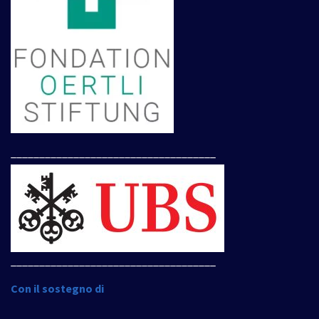
____________________________________
____________________________________
Con il sostegno di