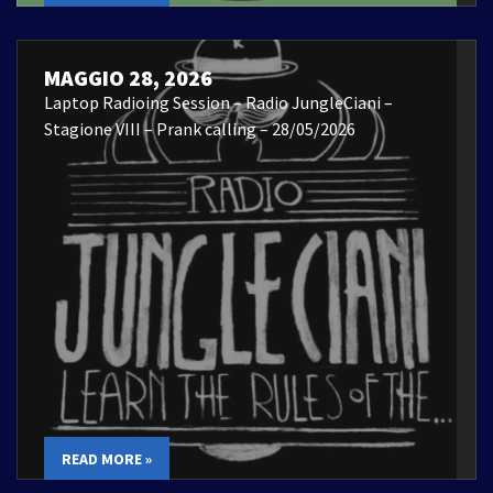
MAGGIO 28, 2026
Laptop Radioing Session – Radio JungleCiani –
Stagione VIII – Prank calling – 28/05/2026
READ MORE »