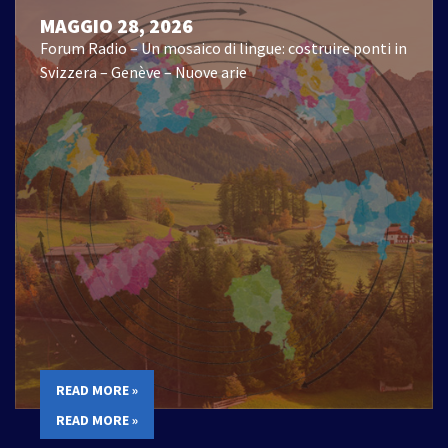
MAGGIO 28, 2026
Forum Radio – Un mosaico di lingue: costruire ponti in
Svizzera – Genève – Nuove arie
READ MORE »
READ MORE »