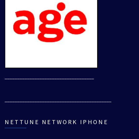
____________________________________
___________________________________________
NETTUNE NETWORK IPHONE