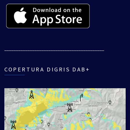
___________________________________________
COPERTURA DIGRIS DAB+