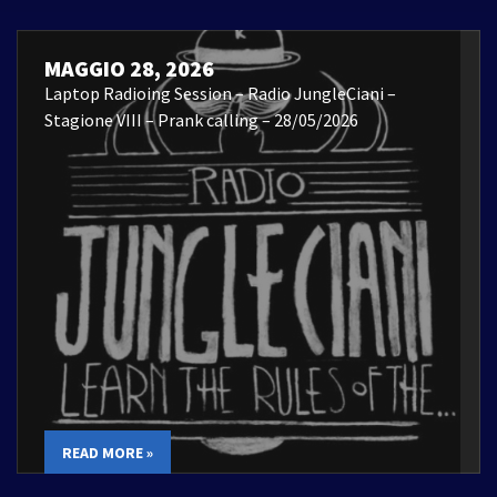
MAGGIO 28, 2026
Laptop Radioing Session – Radio JungleCiani –
Stagione VIII – Prank calling – 28/05/2026
READ MORE »