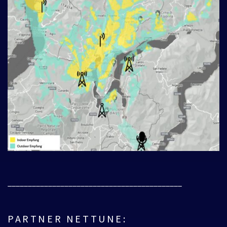
___________________________________________
PARTNER NETTUNE: