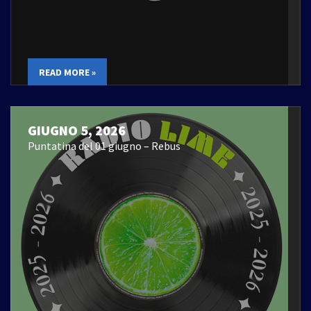
READ MORE »
GIUGNO 5, 2026
Puntatina del 01 giugno – Rebus