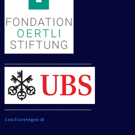
____________________________________
____________________________________
Con il sostegno di