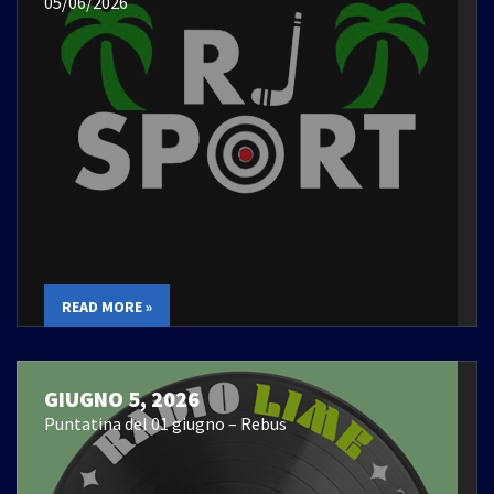
05/06/2026
READ MORE »
GIUGNO 5, 2026
Puntatina del 01 giugno – Rebus