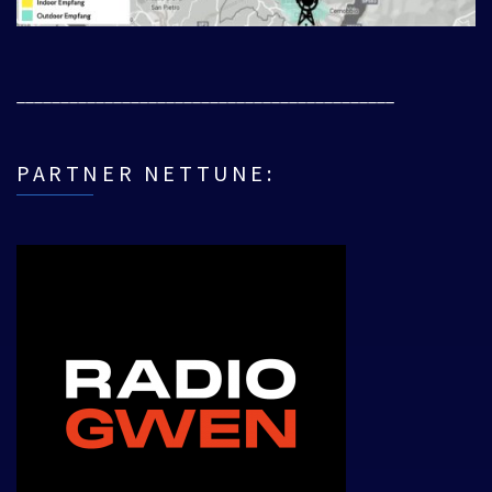
___________________________________________
PARTNER NETTUNE: