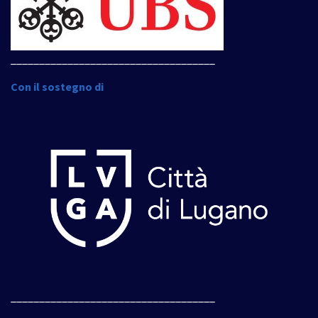
____________________________________
Con il sostegno di
____________________________________