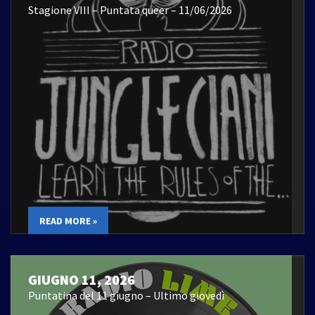
Stagione VIII – Puntata queer – 11/06/2026
READ MORE »
GIUGNO 11, 2026
Puntatina del 11 giugno – Ultimo giovedì