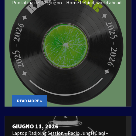
Puntatina del 12 giugno – Home behind, world ahead
READ MORE »
GIUGNO 11, 2026
Laptop Radioing Session – Radio JungleCiani –