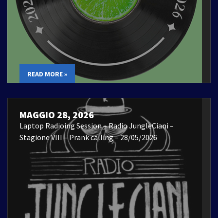
READ MORE »
MAGGIO 28, 2026
Laptop Radioing Session – Radio JungleCiani –
Stagione VIII – Prank calling – 28/05/2026