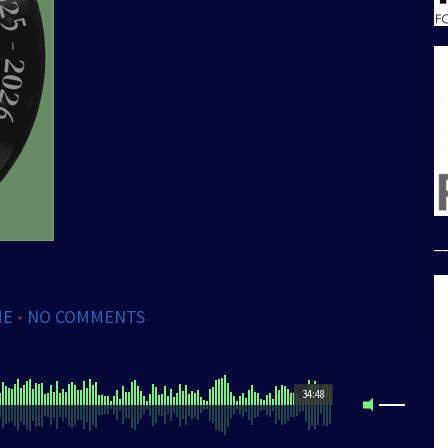
_
ME
•
NO COMMENTS
34:48