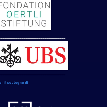
___________________________________
___________________________________
on il sostegno di