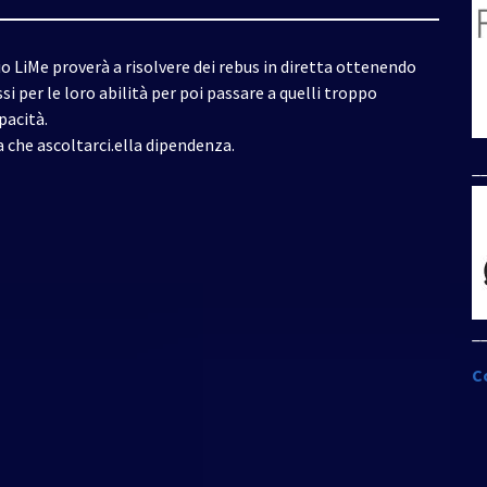
io LiMe proverà a risolvere dei rebus in diretta ottenendo
si per le loro abilità per poi passare a quelli troppo
pacità.
a che ascoltarci.ella dipendenza.
_
_
C