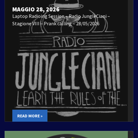
MAGGIO 28, 2026
Laptop Radioing Session – Radio JungleCiani –
Stagione VIII – Prank calling – 28/05/2026
READ MORE »