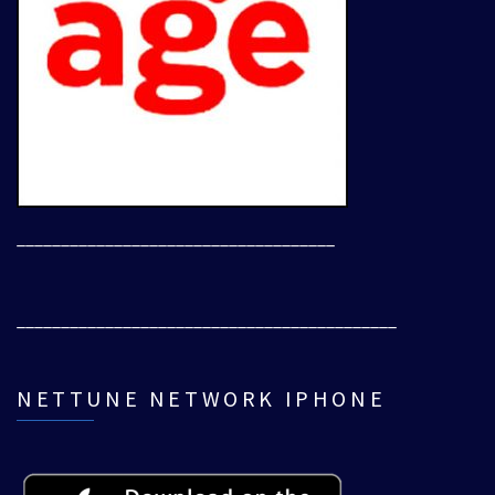
____________________________________
___________________________________________
NETTUNE NETWORK IPHONE