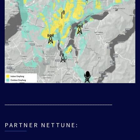
___________________________________________
PARTNER NETTUNE: