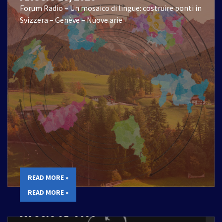
Forum Radio – Un mosaico di lingue: costruire ponti in
Svizzera – Genève – Nuove arie
READ MORE »
READ MORE »
MAGGIO 25, 2026