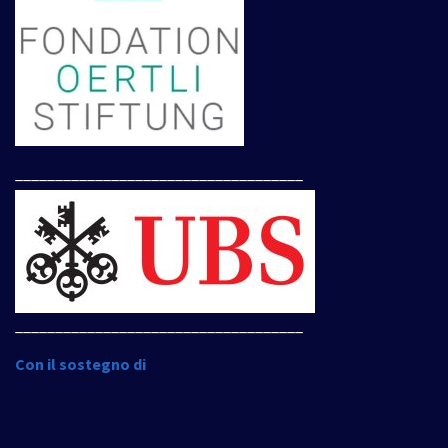
____________________________________
____________________________________
Con il sostegno di