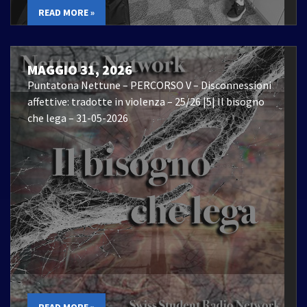
READ MORE »
MAGGIO 31, 2026
Puntatona Nettune – PERCORSO V – Disconnessioni
affettive: tradotte in violenza – 25/26 |5| Il bisogno
che lega – 31-05-2026
READ MORE »