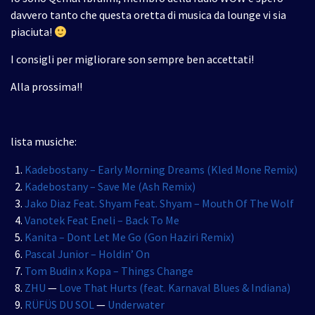
davvero tanto che questa oretta di musica da lounge vi sia
piaciuta!
I consigli per migliorare son sempre ben accettati!
Alla prossima!!
lista musiche:
Kadebostany – Early Morning Dreams (Kled Mone Remix)
Kadebostany – Save Me (Ash Remix)
Jako Diaz Feat. Shyam Feat. Shyam – Mouth Of The Wolf
Vanotek Feat Eneli – Back To Me
Kanita – Dont Let Me Go (Gon Haziri Remix)
Pascal Junior – Holdin’ On
Tom Budin x Kopa – Things Change
ZHU
—
Love That Hurts (feat. Karnaval Blues & Indiana)
RÜFÜS DU SOL
—
Underwater