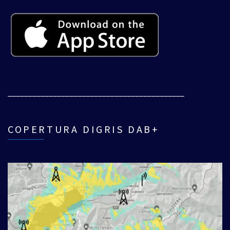
___________________________________________
COPERTURA DIGRIS DAB+