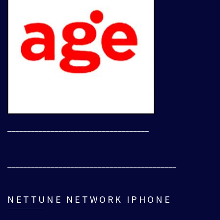
____________________________________
___________________________________________
NETTUNE NETWORK IPHONE