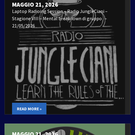
MAGGIO 21, 2026
Laptop Radioing Session – Radio JungleCiani –
Stagione VIII – Mental breakdown di gruppo –
21/05/2026
READ MORE »
MAGGIO 21, 2026