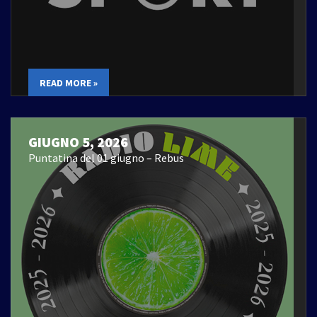
READ MORE »
GIUGNO 5, 2026
Puntatina del 01 giugno – Rebus