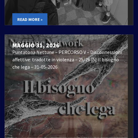
READ MORE »
MAGGIO 31, 2026
Puntatona Nettune – PERCORSO V – Disconnessioni
affettive: tradotte in violenza – 25/26 |5| Il bisogno
che lega – 31-05-2026