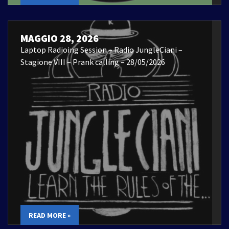
MAGGIO 28, 2026
Laptop Radioing Session – Radio JungleCiani –
Stagione VIII – Prank calling – 28/05/2026
READ MORE »