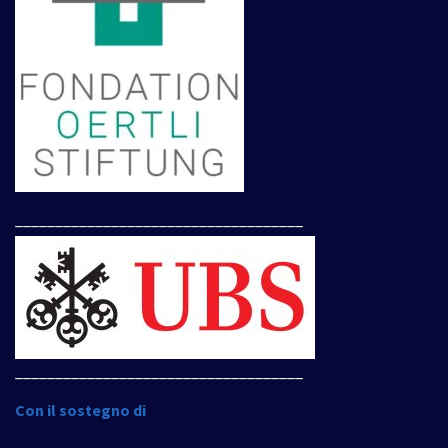
____________________________________
____________________________________
Con il sostegno di