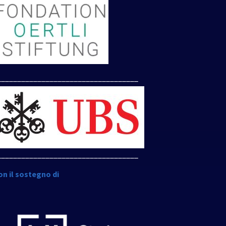
___________________________________
___________________________________
on il sostegno di