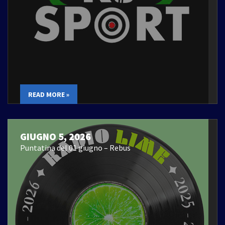
READ MORE »
GIUGNO 5, 2026
Puntatina del 01 giugno – Rebus