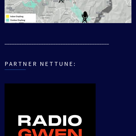
___________________________________________
PARTNER NETTUNE: