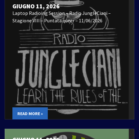
GIUGNO 11, 2026
Laptop Radioing Session – Radio JungleCiani –
Stagione VIII – Puntata queer – 11/06/2026
READ MORE »