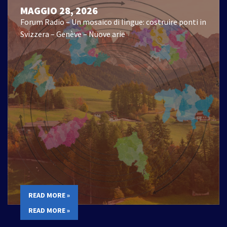
MAGGIO 28, 2026
Forum Radio – Un mosaico di lingue: costruire ponti in
Svizzera – Genève – Nuove arie
READ MORE »
READ MORE »