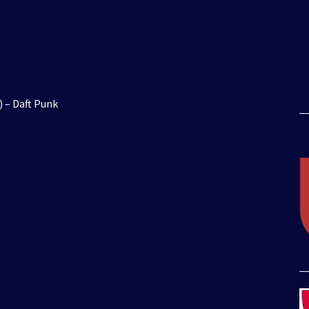
) – Daft Punk
_
_