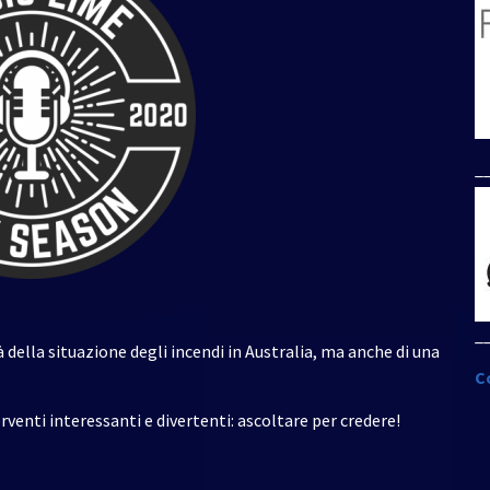
su/giù
per
aumentare
o
diminuire
il
volume.
_
_
 della situazione degli incendi in Australia, ma anche di una
C
rventi interessanti e divertenti: ascoltare per credere!