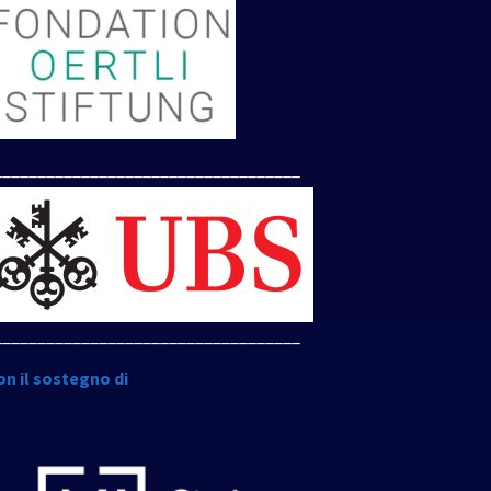
___________________________________
___________________________________
on il sostegno di