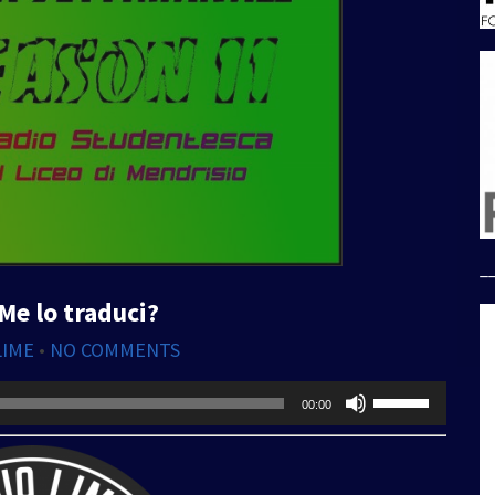
_
Me lo traduci?
LIME
•
NO COMMENTS
Usa
00:00
i
tasti
freccia