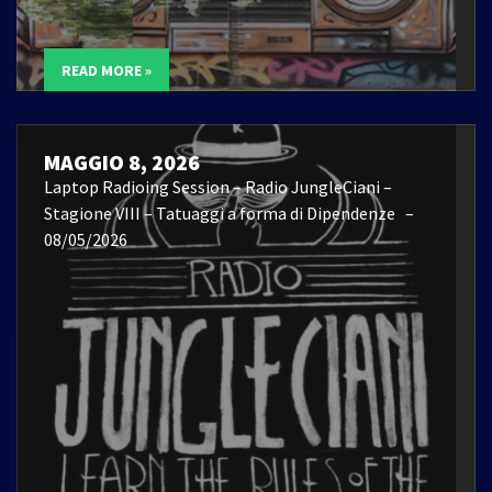
READ MORE »
MAGGIO 8, 2026
Laptop Radioing Session – Radio JungleCiani –
Stagione VIII – Tatuaggi a forma di Dipendenze –
08/05/2026