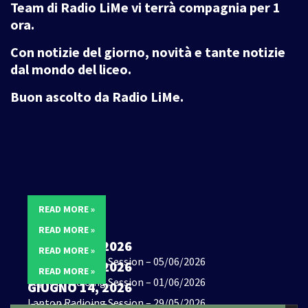
Team di Radio LiMe vi terrà compagnia per 1
ora.
Con notizie del giorno, novità e tante notizie
dal mondo del liceo.
Buon ascolto da Radio LiMe.
READ MORE »
READ MORE »
GIUGNO 14, 2026
READ MORE »
Laptop Radioing Session – 05/06/2026
GIUGNO 14, 2026
READ MORE »
Laptop Radioing Session – 01/06/2026
GIUGNO 14, 2026
Laptop Radioing Session – 29/05/2026
GIUGNO 14, 2026