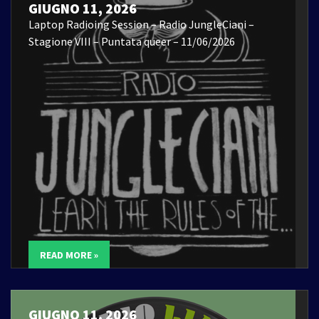
GIUGNO 11, 2026
Laptop Radioing Session – Radio JungleCiani –
Stagione VIII – Puntata queer – 11/06/2026
READ MORE »
GIUGNO 11, 2026