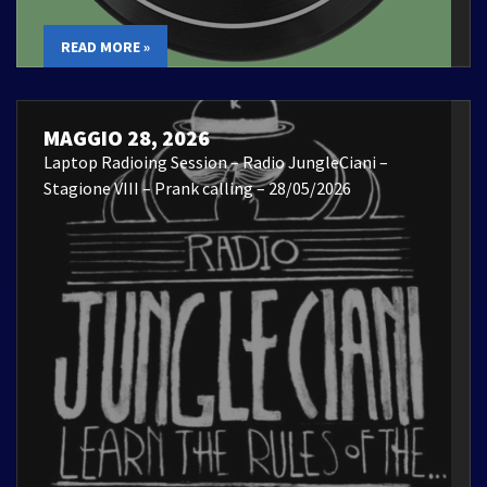
READ MORE »
MAGGIO 28, 2026
Laptop Radioing Session – Radio JungleCiani –
Stagione VIII – Prank calling – 28/05/2026