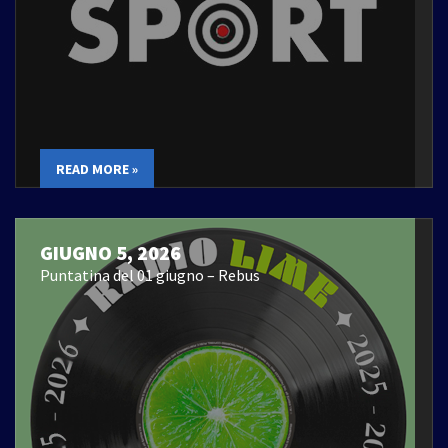
READ MORE »
GIUGNO 5, 2026
Puntatina del 01 giugno – Rebus