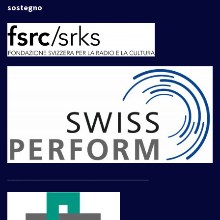
sostegno
____________________________________