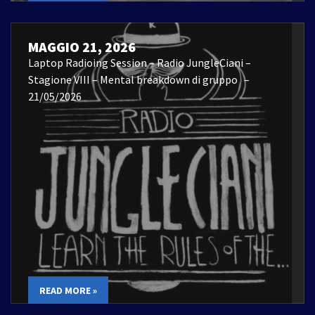
MAGGIO 21, 2026
Laptop Radioing Session – Radio JungleCiani –
Stagione VIII – Mental breakdown di gruppo –
21/05/2026
READ MORE »