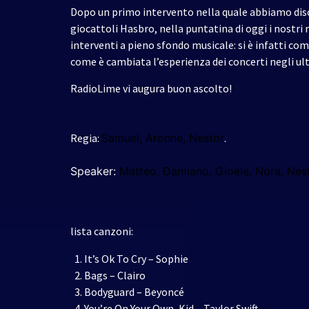
Dopo un primo intervento nella quale abbiamo discu
giocattoli Hasbro, nella puntatina di oggi i nostri
interventi a pieno sfondo musicale: si è infatti com
come è cambiata l’esperienza dei concerti negli ul
RadioLime vi augura buon ascolto!
Regia:
Samuel, Aronne, Nestor
.
Speaker:
Matteo, Damiano, Gioele, Nora, Nest
lista canzoni:
It’s Ok To Cry – Sophie
Bags – Clairo
Bodyguard – Beyoncé
You’re On Your Own, Kid – Taylor Swift