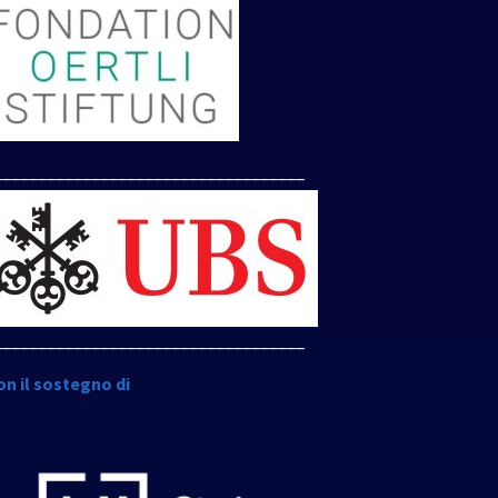
___________________________________
___________________________________
on il sostegno di