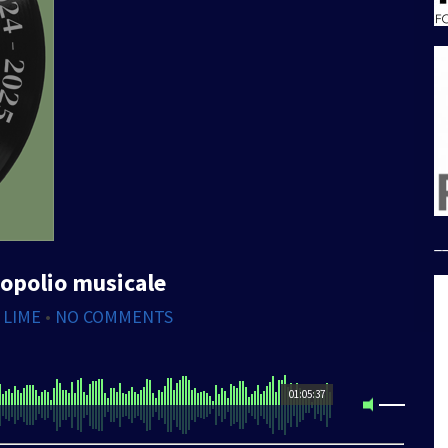
_
opolio musicale
 LIME
•
NO COMMENTS
01:05:37