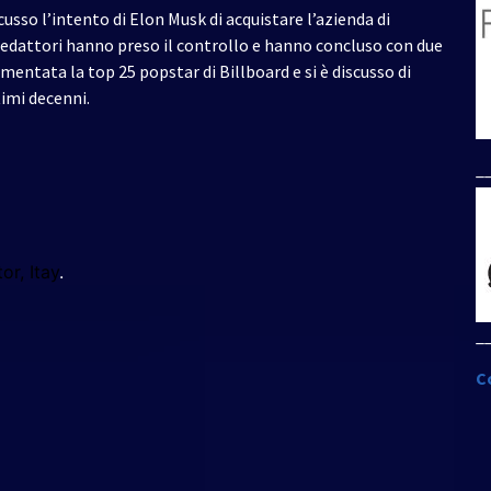
sso l’intento di Elon Musk di acquistare l’azienda di
 redattori hanno preso il controllo e hanno concluso con due
mentata la top 25 popstar di Billboard e si è discusso di
timi decenni.
_
or, Itay
.
_
C