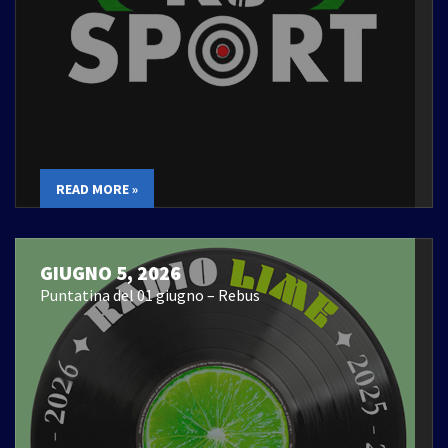
READ MORE »
GIUGNO 5, 2026
Puntatina del 01 giugno – Rebus