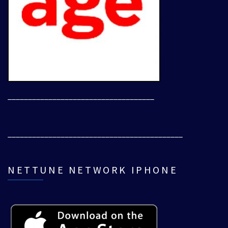
____________________________________
___________________________________________
NETTUNE NETWORK IPHONE