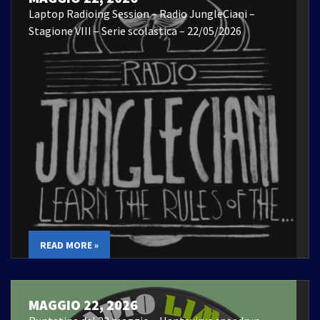
Laptop Radioing Session – Radio JungleCiani –
Stagione VIII – Serie scolastica – 22/05/2026
READ MORE »
MAGGIO 22, 2026