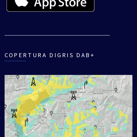
___________________________________________
COPERTURA DIGRIS DAB+