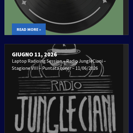
READ MORE »
GIUGNO 11, 2026
Laptop Radioing Session – Radio JungleCiani –
Stagione VIII – Puntata queer – 11/06/2026