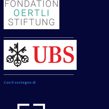
____________________________________
____________________________________
Con il sostegno di