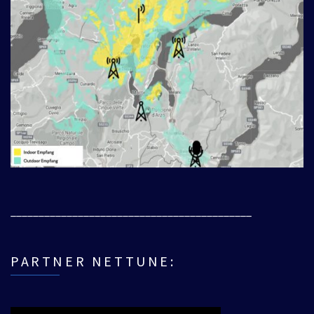
___________________________________________
PARTNER NETTUNE: