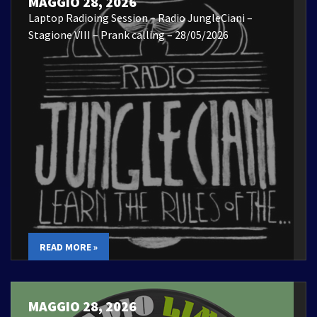
MAGGIO 28, 2026
Laptop Radioing Session – Radio JungleCiani –
Stagione VIII – Prank calling – 28/05/2026
READ MORE »
MAGGIO 28, 2026