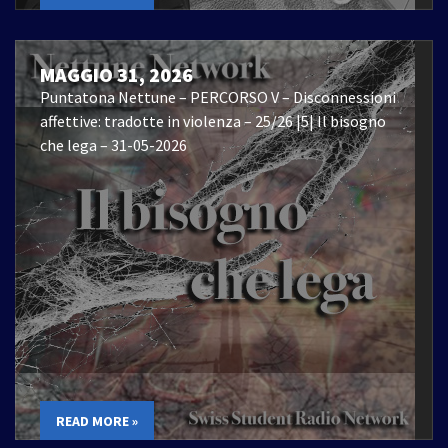
MAGGIO 31, 2026
Puntatona Nettune – PERCORSO V – Disconnessioni
affettive: tradotte in violenza – 25/26 |5| Il bisogno
che lega – 31-05-2026
READ MORE »