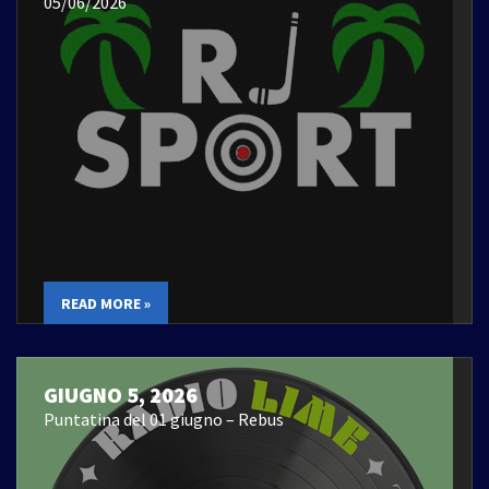
05/06/2026
READ MORE »
GIUGNO 5, 2026
Puntatina del 01 giugno – Rebus