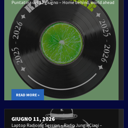
Puntatina del 12 giugno – Home behind, world ahead
READ MORE »
GIUGNO 11, 2026
Laptop Radioing Session – Radio JungleCiani –