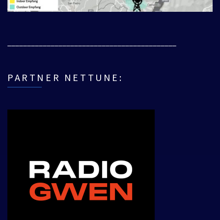
___________________________________________
PARTNER NETTUNE: