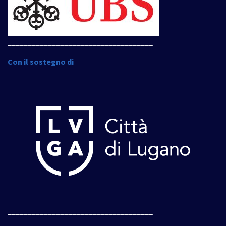
____________________________________
Con il sostegno di
____________________________________