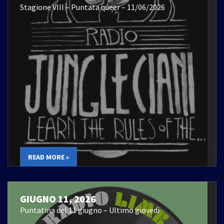
Stagione VIII – Puntata queer – 11/06/2026
READ MORE »
GIUGNO 11, 2026
Puntatina del 11 giugno – Ultimo giovedì