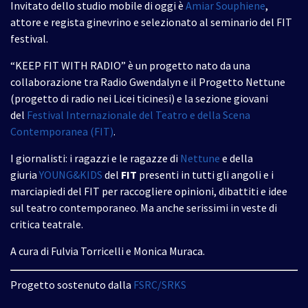
Invitato dello studio mobile di oggi è
Amiar Souphiene
,
attore e regista ginevrino e selezionato al seminario del FIT
festival.
“KEEP FIT WITH RADIO” è un progetto nato da una
collaborazione tra Radio Gwendalyn e il Progetto Nettune
(progetto di radio nei Licei ticinesi) e la sezione giovani
del
Festival Internazionale del Teatro e della Scena
Contemporanea (FIT)
.
I giornalisti: i ragazzi e le ragazze di
Nettune
e della
giuria
YOUNG&KIDS
del
FIT
presenti in tutti gli angoli e i
marciapiedi del FIT per raccogliere opinioni, dibattiti e idee
sul teatro contemporaneo. Ma anche serissimi in veste di
critica teatrale.
A cura di Fulvia Torricelli e Monica Muraca.
Progetto sostenuto dalla
FSRC/SRKS