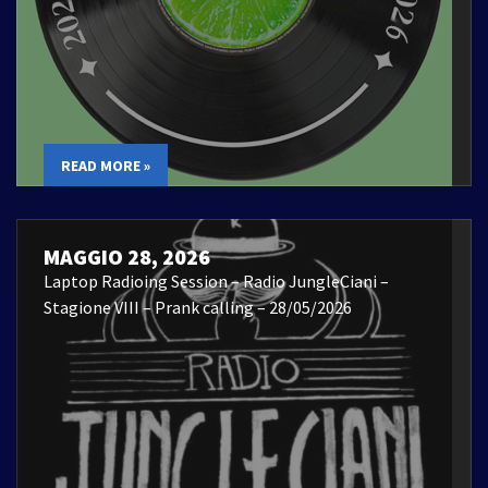
READ MORE »
MAGGIO 28, 2026
Laptop Radioing Session – Radio JungleCiani –
Stagione VIII – Prank calling – 28/05/2026