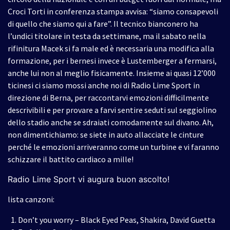
Croci Torti in conferenza stampa avvisa: “siamo consapevoli
di quello che siamo qui a fare”. Il tecnico bianconero ha
l’undici titolare in testa da settimane, ma il sabato nella
rifinitura Macek si fa male ed è necessaria una modifica alla
formazione, per i bernesi invece è Lustemberger a fermarsi,
anche lui non al meglio fisicamente. Insieme ai quasi 12’000
ticinesi ci siamo mossi anche noi di Radio Lime Sport in
direzione di Berna, per raccontarvi emozioni difficilmente
descrivibili e per provare a farvi sentire seduti sul seggiolino
dello stadio anche se sdraiati comodamente sul divano. Ah,
non dimentichiamo: se siete in auto allacciate le cinture
perché le emozioni arriveranno come un turbine e vi faranno
schizzare il battito cardiaco a mille!
Radio Lime Sport vi augura buon ascolto!
lista canzoni:
Don’t you worry – Black Eyed Peas, Shakira, David Guetta