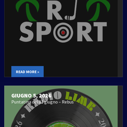
READ MORE »
GIUGNO 5, 2026
Puntatina del 01 giugno – Rebus