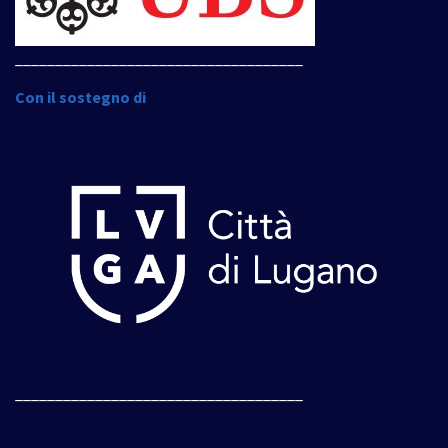
____________________________________
Con il sostegno di
____________________________________