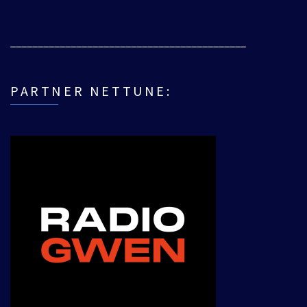
___________________________________________
PARTNER NETTUNE: