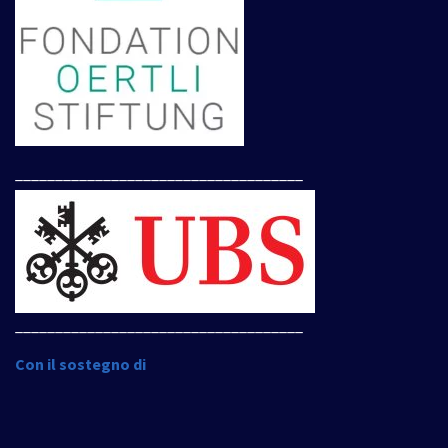
____________________________________
____________________________________
Con il sostegno di