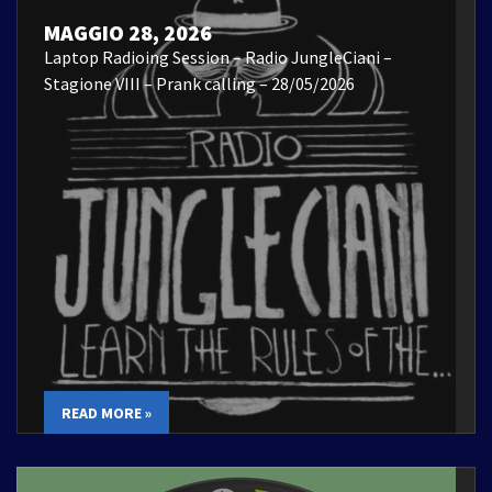
MAGGIO 28, 2026
Laptop Radioing Session – Radio JungleCiani –
Stagione VIII – Prank calling – 28/05/2026
READ MORE »