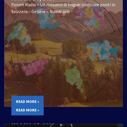
Forum Radio – Un mosaico di lingue: costruire ponti in
Svizzera – Genève – Nuove arie
READ MORE »
READ MORE »
MAGGIO 25, 2026