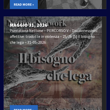
READ MORE »
MAGGIO 31, 2026
Puntatona Nettune – PERCORSO V – Disconnessioni
affettive: tradotte in violenza – 25/26 |5| Il bisogno
che lega – 31-05-2026
READ MORE »