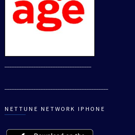
____________________________________
___________________________________________
NETTUNE NETWORK IPHONE