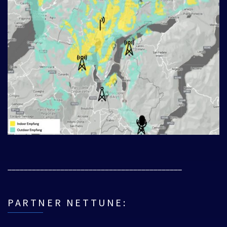
___________________________________________
PARTNER NETTUNE: