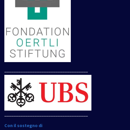
____________________________________
____________________________________
Con il sostegno di