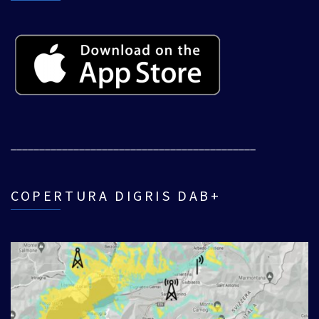
___________________________________________
COPERTURA DIGRIS DAB+