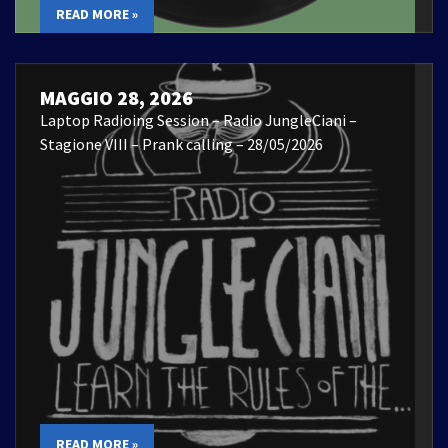
READ MORE »
MAGGIO 28, 2026
Laptop Radioing Session – Radio JungleCiani –
Stagione VIII – Prank calling – 28/05/2026
READ MORE »