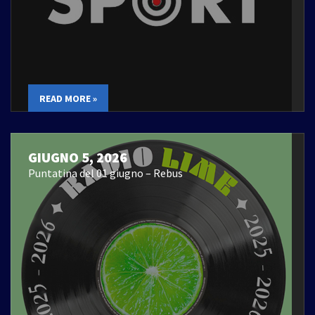
READ MORE »
GIUGNO 5, 2026
Puntatina del 01 giugno – Rebus