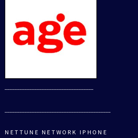
____________________________________
___________________________________________
NETTUNE NETWORK IPHONE