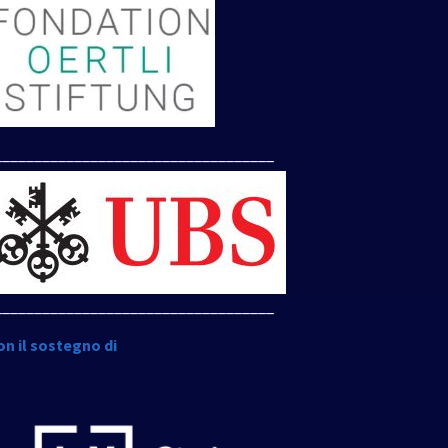
___________________________________
___________________________________
on il sostegno di