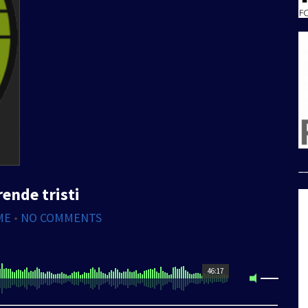
_
rende tristi
ME
•
NO COMMENTS
46:17