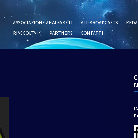
ASSOCIAZIONE ANALFABETI
ALL BROADCASTS
REDA
RIASCOLTA!
PARTNERS
CONTATTI
F
P