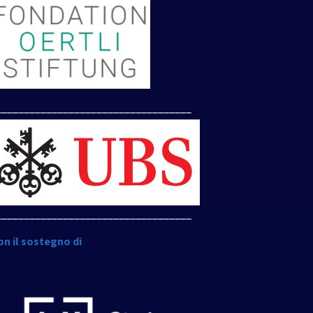
___________________________________
___________________________________
on il sostegno di