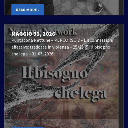
READ MORE »
MAGGIO 31, 2026
Puntatona Nettune – PERCORSO V – Disconnessioni
affettive: tradotte in violenza – 25/26 |5| Il bisogno
che lega – 31-05-2026