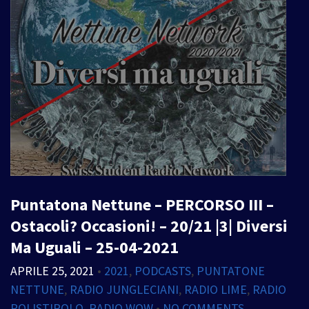
Puntatona Nettune – PERCORSO III –
Ostacoli? Occasioni! – 20/21 |3| Diversi
Ma Uguali – 25-04-2021
APRILE 25, 2021
•
2021
,
PODCASTS
,
PUNTATONE
NETTUNE
,
RADIO JUNGLECIANI
,
RADIO LIME
,
RADIO
POLISTIROLO
,
RADIO WOW
•
NO COMMENTS