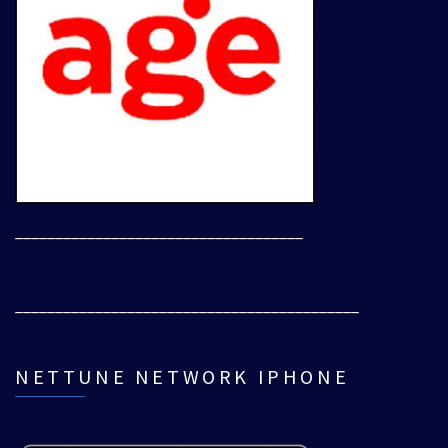
____________________________________
___________________________________________
NETTUNE NETWORK IPHONE