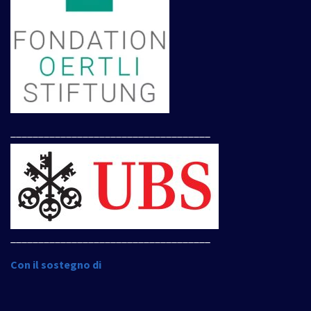
____________________________________
____________________________________
Con il sostegno di