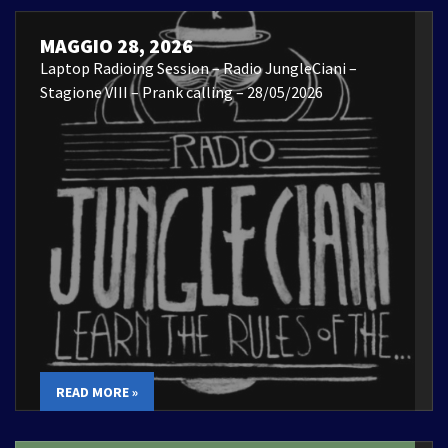
MAGGIO 28, 2026
Laptop Radioing Session – Radio JungleCiani –
Stagione VIII – Prank calling – 28/05/2026
READ MORE »