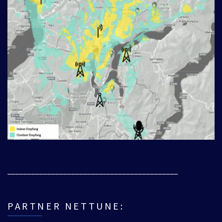
___________________________________________
PARTNER NETTUNE: