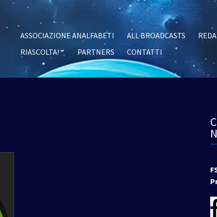
ASSOCIAZIONE ANALFABETI
ALL BROADCASTS
REDA
RIASCOLTA!
PARTNERS
CONTATTI
F
P