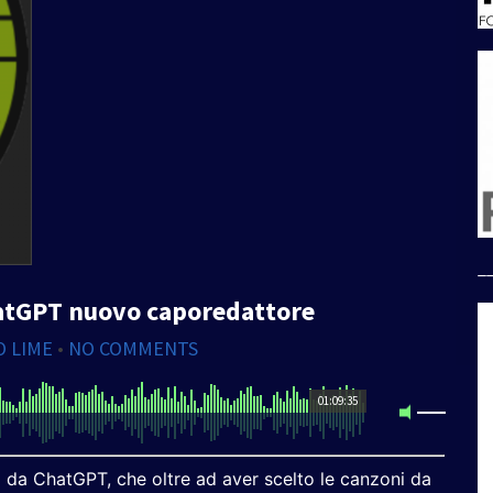
_
atGPT nuovo caporedattore
O LIME
•
NO COMMENTS
01:09:35
 da ChatGPT, che oltre ad aver scelto le canzoni da