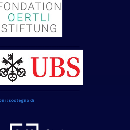
___________________________________
___________________________________
on il sostegno di