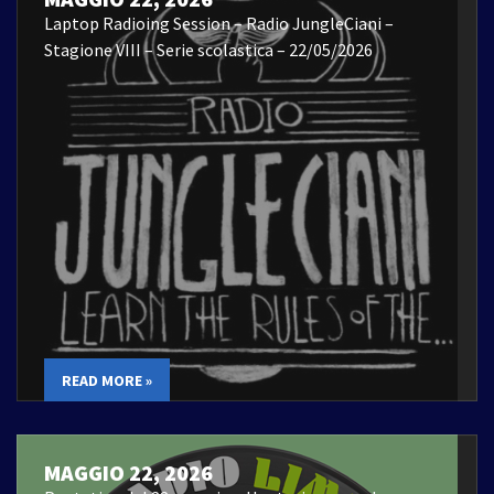
Laptop Radioing Session – Radio JungleCiani –
Stagione VIII – Serie scolastica – 22/05/2026
READ MORE »
MAGGIO 22, 2026