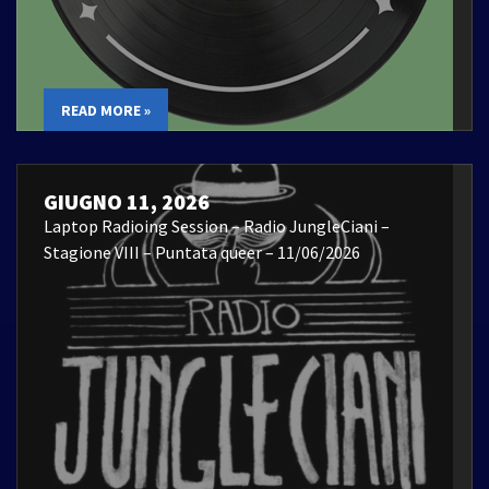
READ MORE »
GIUGNO 11, 2026
Laptop Radioing Session – Radio JungleCiani –
Stagione VIII – Puntata queer – 11/06/2026