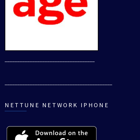
____________________________________
___________________________________________
NETTUNE NETWORK IPHONE