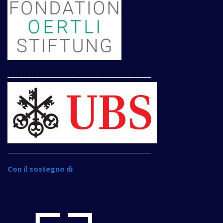
____________________________________
____________________________________
Con il sostegno di