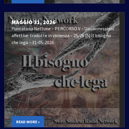
MAGGIO 31, 2026
Puntatona Nettune – PERCORSO V – Disconnessioni
affettive: tradotte in violenza – 25/26 |5| Il bisogno
che lega – 31-05-2026
READ MORE »