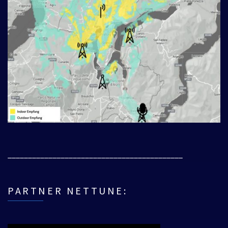
___________________________________________
PARTNER NETTUNE: