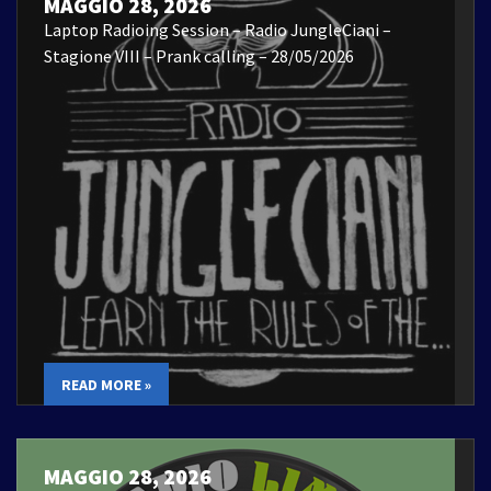
MAGGIO 28, 2026
Laptop Radioing Session – Radio JungleCiani –
Stagione VIII – Prank calling – 28/05/2026
READ MORE »
MAGGIO 28, 2026