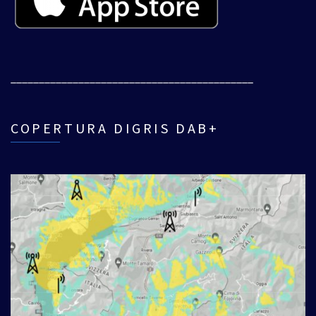
___________________________________________
COPERTURA DIGRIS DAB+