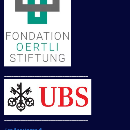
____________________________________
____________________________________
Con il sostegno di