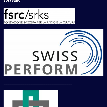
sostegno
____________________________________