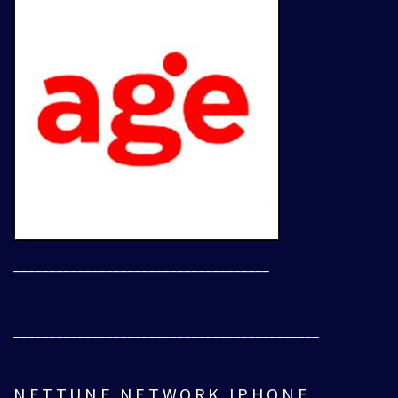
____________________________________
___________________________________________
NETTUNE NETWORK IPHONE