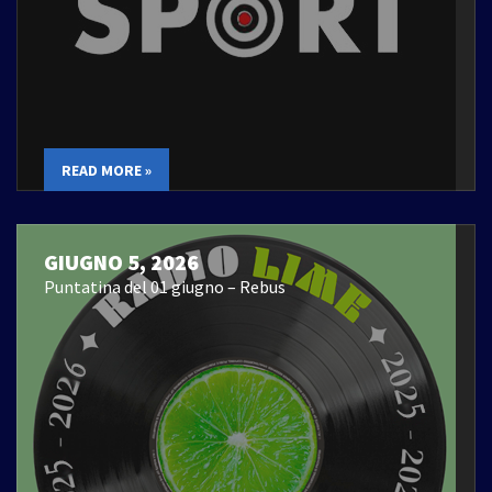
READ MORE »
GIUGNO 5, 2026
Puntatina del 01 giugno – Rebus