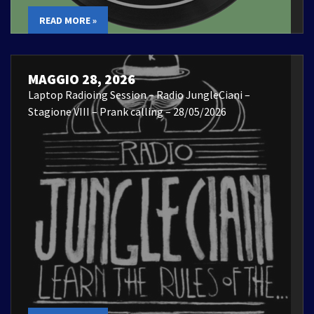
READ MORE »
MAGGIO 28, 2026
Laptop Radioing Session – Radio JungleCiani –
Stagione VIII – Prank calling – 28/05/2026