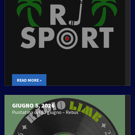
READ MORE »
GIUGNO 5, 2026
Puntatina del 01 giugno – Rebus