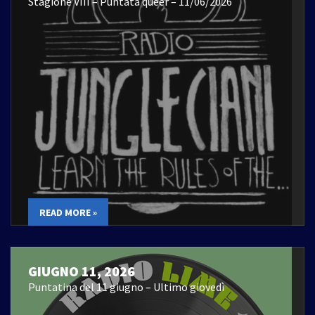
Stagione VIII – Puntata queer – 11/06/2026
READ MORE »
GIUGNO 11, 2026
Puntatina del 11 giugno – Ultimo giovedì