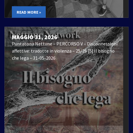
READ MORE »
MAGGIO 31, 2026
Puntatona Nettune – PERCORSO V – Disconnessioni
affettive: tradotte in violenza – 25/26 |5| Il bisogno
che lega – 31-05-2026