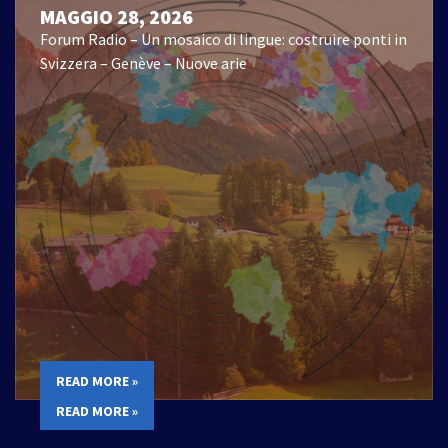
MAGGIO 28, 2026
Forum Radio – Un mosaico di lingue: costruire ponti in
Svizzera – Genève – Nuove arie
READ MORE »
READ MORE »