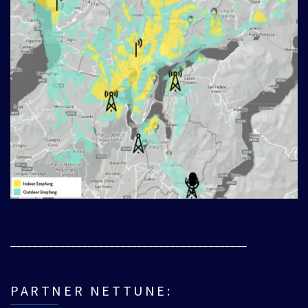
___________________________________________
PARTNER NETTUNE: