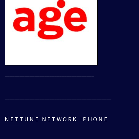
____________________________________
___________________________________________
NETTUNE NETWORK IPHONE