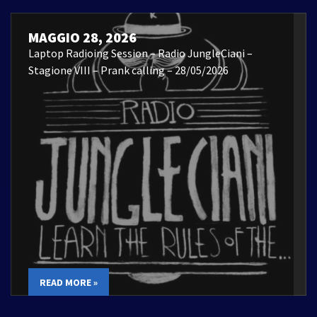
MAGGIO 28, 2026
Laptop Radioing Session – Radio JungleCiani –
Stagione VIII – Prank calling – 28/05/2026
READ MORE »