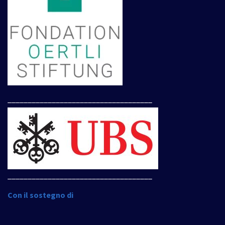
____________________________________
____________________________________
Con il sostegno di