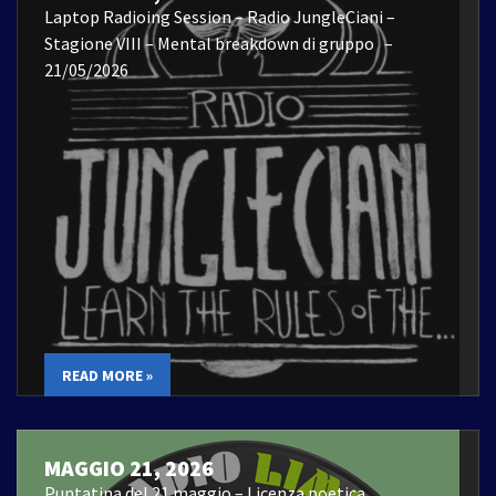
Laptop Radioing Session – Radio JungleCiani –
Stagione VIII – Mental breakdown di gruppo –
21/05/2026
READ MORE »
MAGGIO 21, 2026
Puntatina del 21 maggio – Licenza poetica