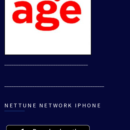
____________________________________
___________________________________________
NETTUNE NETWORK IPHONE