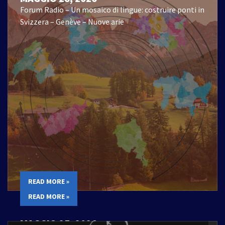
Forum Radio – Un mosaico di lingue: costruire ponti in
Svizzera – Genève – Nuove arie
READ MORE »
READ MORE »
MAGGIO 25, 2026