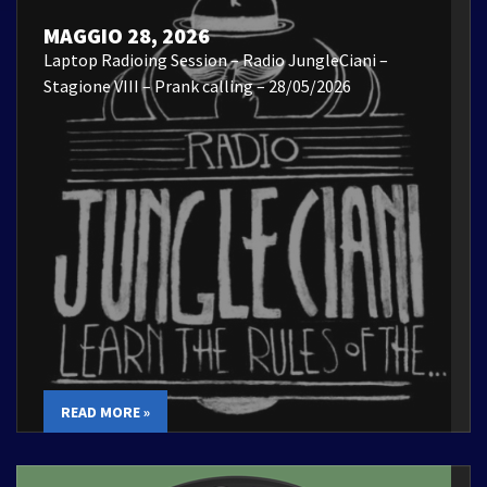
MAGGIO 28, 2026
Laptop Radioing Session – Radio JungleCiani –
Stagione VIII – Prank calling – 28/05/2026
READ MORE »