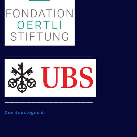
____________________________________
____________________________________
Con il sostegno di