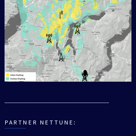
___________________________________________
PARTNER NETTUNE: